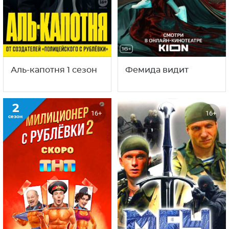
Аль-капотня 1 сезон
Фемида видит
2
16+
16+
сезон