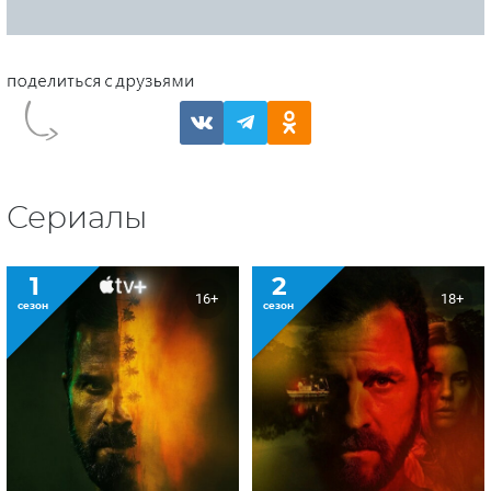
Сериалы
1
2
16+
18+
сезон
сезон