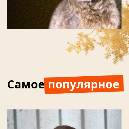
Дельфин выбросился на берег? Ни в
коем случае не касайтесь его
Центр «Дельфа» предупреждает: любое дикое
животное может быть опасным для человека.
А человек для него — тем более.
Читать
Не дикие, но беззащитные: как
спасают лошадей, пони и хрюшек
Видеоистория о центре, где