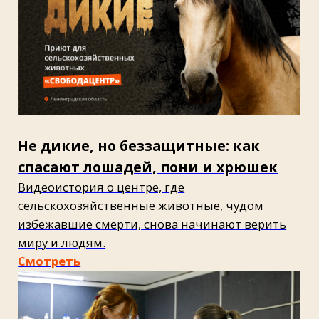
Менеджмент
Видео
Руководитель проекта
Генеральный продюсер
Елена Куликова
Александра
Менеджер проекта
Абдулкеримова
Елена Назаренко
Гостевой продюсер
Мария Гришина
Исполнительные продюсеры
Дарья Ивашкина
Оксана Касаткина
Лонгрид
Григорий Леорда
Редактор проекта
Елена Швецова
Наталья Варсегова
Александра Кучук
Редактор сайта
Елена Редькина
Операторы
Роман Садовой
Текст
Ирина Себелева
Александр Ширков
Дизайн и верстка
Режиссеры монтажа
Ольга Садовая
Павел Яковлев
Руслан Рахмангулов
Игорь Куприянов