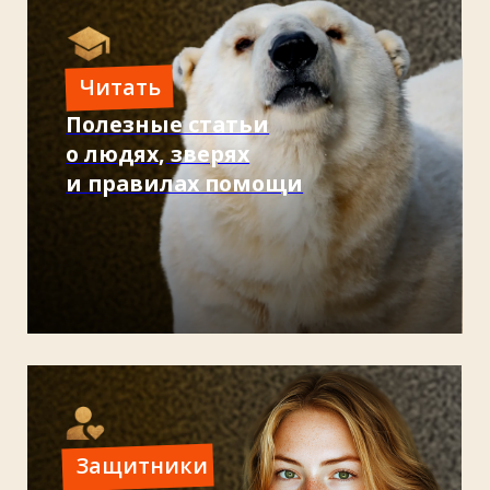
Самое
популярное
Судьба балобана: как на Урале
спасают птицу, за которой охотится
весь мир
В 2004 году в центр «Холзан» передали 7
соколов, изъятых у контрабандистов. Так
началась кропотливая работа по возрождению