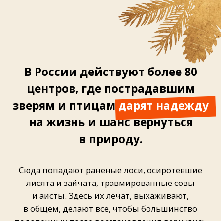
лисята и зайчата, травмированные совы
и аисты. Здесь их лечат, выхаживают,
в общем, делают все, чтобы большинство
подопечных после восстановления вернулись
в дикую природу — туда, где им место.
А те, кому жизнь на воле уже не по силам,
обретают в таких центрах постоянный дом —
с просторными вольерами, правильным
питанием и заботой волонтеров. Ведь ни одно
живое существо не должно оставаться в беде.
Новое