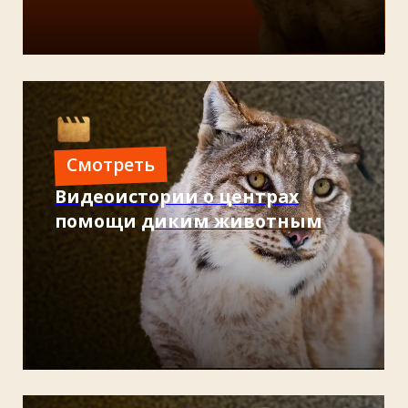
Центры реабилитации
диких животных:
контакты, подробности,
как помочь
О проекте
Почему мы решили
поддержать тех, кто спасает
обитателей природы