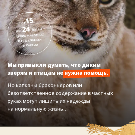
Мы привыкли думать, что диким
зверям и птицам не нужна помощь.
Но капканы браконьеров или
безответственное содержание в частных
руках могут лишить их надежды
на нормальную жизнь…
В России действуют более 80
центров, где пострадавшим
зверям и птицам
дарят надежду
на жизнь и шанс вернуться
в природу.
Сюда попадают раненые лоси, осиротевшие