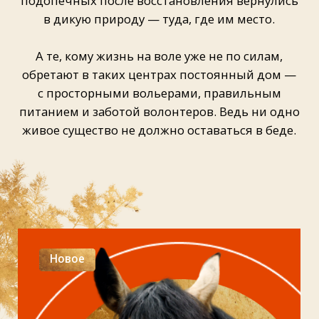
Видеоистория
«СвободаЦентр»
Не дикие, но беззащитные
Смотреть
Видеоистории о центрах
помощи диким животным