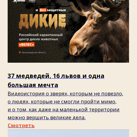
Судьба балобана: в надежде выжить
У краснокнижных соколов-балобанов
практически нет врагов в природе, зато
их хватает среди людей. Из-за этого
прекрасная птица оказалась на грани
вымирания. О тех, кто посвятил жизнь
спасению этих пернатых — в нашей
видеоистории.
Смотреть