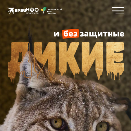
15
от
24
тысяч
до
диких животных
в год спасают
в России