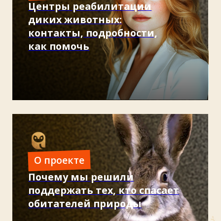
популяции, которая почти исчезла из наших
степей и небес.
Читать
37 медведей, 16 львов и одна
большая мечта
Видеоистория о зверях, которым не повезло,
о людях, которые не смогли пройти мимо,
и о том, как даже на маленькой территории
можно вершить великие дела.
Смотреть