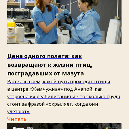
Фото
Материалы центров реабилитации диких
животных
Алеся Степаненко / РКЦентр «Велес»
Фотоархив Центра спасения медвежат-
сирот
Алексей Сидоренко @albireostarz /
Зооцентр «Дино»
Личные архивы героев
Роман Садовой, Александр Ширков /
«Комсомольская правда»
EB Adventure Photography, kzww, Alam1525,
romiri, WDnet
Creation/Shutterstock/Fotodom
Ольга Садовая / Миджорни, Шедеврум
Политика АО «ИД «Комсомольская правда»
в отношении обработки персональных данных
реализации требований к защите персональных данных
Политика обработки данных
|
Политика обработки
файлов cookie
При поддержке