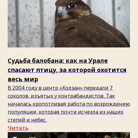
сельскохозяйственные животные, чудом
избежавшие смерти, снова начинают верить
миру и людям.
Смотреть
Цена одного полета: как
возвращают к жизни птиц,
пострадавших от мазута
Рассказываем, какой путь проходят птицы
в центре «Жемчужная» под Анапой: как
устроена их реабилитация и что сколько труда
стоит за фразой «окрыляет, когда они
улетают».
Читать