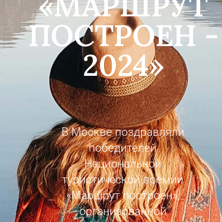
«МАРШРУТ
ПОСТРОЕН -
2024»
В Москве поздравляли
победителей
Национальной
туристической премии
«Маршрут построен»,
организованной