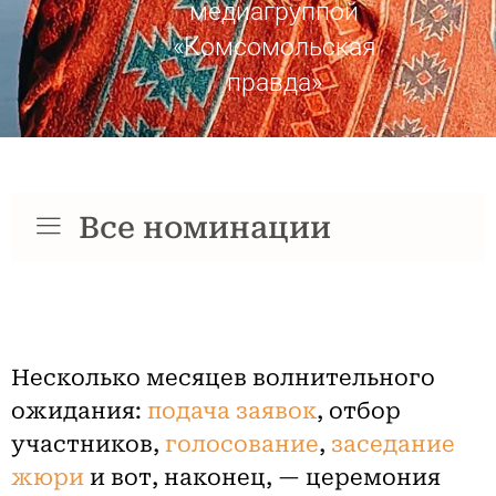
медиагруппой
«Комсомольская
правда»
Все номинации
Несколько месяцев волнительного
ожидания:
подача заявок
, отбор
участников,
голосование
,
заседание
жюри
и вот, наконец, — церемония