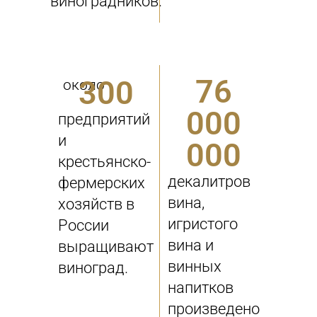
виноградников.
76
300
около
000
предприятий
и
000
крестьянско-
декалитров
фермерских
вина,
хозяйств в
игристого
России
вина и
выращивают
винных
виноград.
напитков
произведено