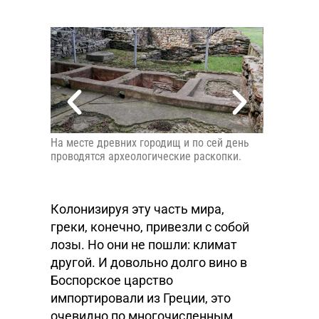
На месте древних городищ и по сей день
В мастерск
проводятся археологические раскопки.
воссоздают
предметов.
Колонизируя эту часть мира,
греки, конечно, привезли с собой
лозы. Но они не пошли: климат
другой. И довольно долго вино в
Боспорское царство
импортировали из Греции, это
очевидно по многочисленным