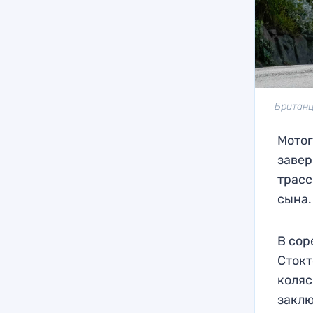
Британц
Мотог
завер
трасс
сына.
В сор
Стокт
коляс
заклю