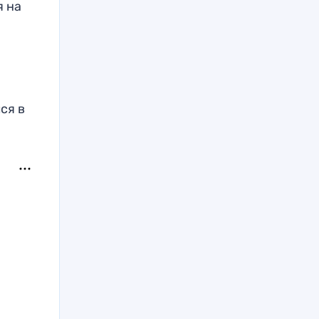
я на
ся в