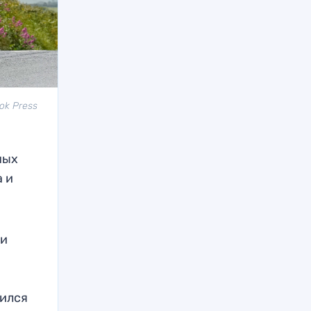
ok Press
ных
а и
ли
вился