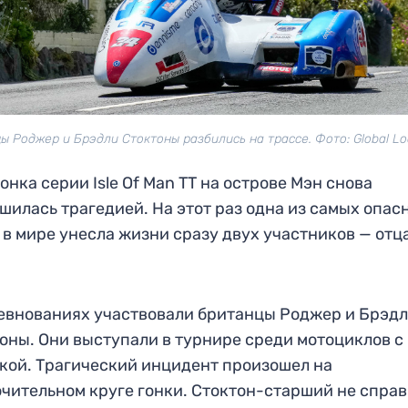
ы Роджер и Брэдли Стоктоны разбились на трассе. Фото: Global Lo
онка серии Isle Of Man TT на острове Мэн снова
шилась трагедией. На этот раз одна из самых опас
 в мире унесла жизни сразу двух участников — отц
евнованиях участвовали британцы Роджер и Брэд
оны. Они выступали в турнире среди мотоциклов с
кой. Трагический инцидент произошел на
чительном круге гонки. Стоктон-старший не спра