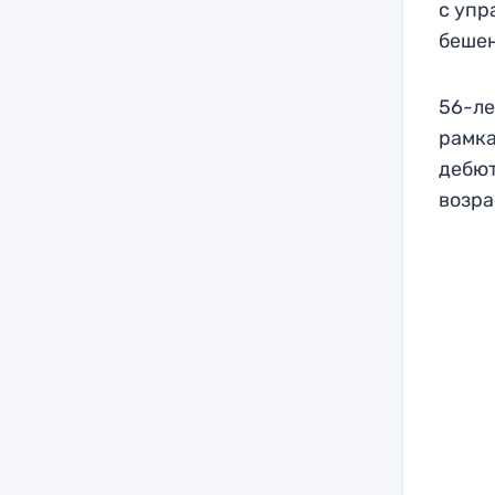
с упр
бешен
56-ле
рамка
дебют
возра