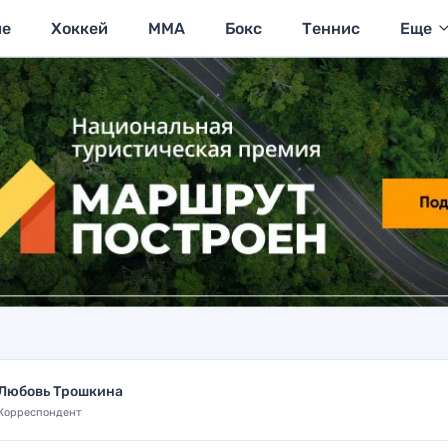
ие
Хоккей
MMA
Бокс
Теннис
Еще
Любовь Трошкина
Корреспондент