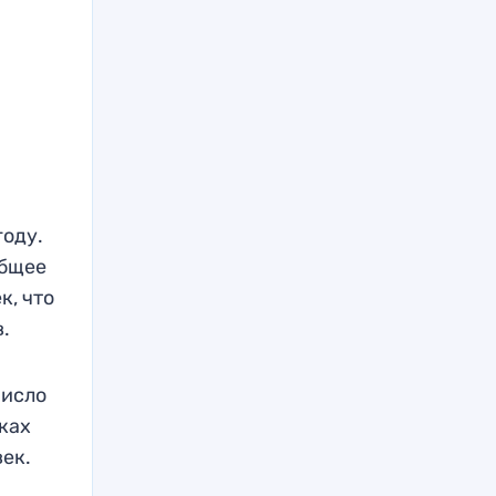
году.
Общее
к, что
в.
число
нках
век.