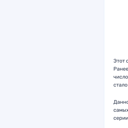
Этот 
Ранее
число
стало
Данно
самых
серии