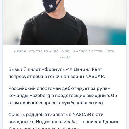
Квят выступал за «Ред Булл» и «Торо Россо». Фото:
ТАСС
Бывший пилот «Формулы-1» Даниил Квят
попробует себя в гоночной серии NASCAR.
Российский спортсмен дебютирует за рулем
команды Hezeberg в предстоящие выходные. Об
этом сообщила пресс-служба коллектива.
«Очень рад дебютировать в NASCAR в эти
выходные в Индианаполисе!», — написал Даниил
Квят в своих социальных сетях.