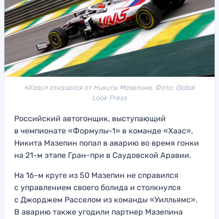
«Хаас» отказался от Никиты Мазепина. Фото: Global
Look Press
Российский автогонщик, выступающий
в чемпионате «Формулы-1» в команде «Хаас»,
Никита Мазепин попал в аварию во время гонки
на 21-м этапе Гран-при в Саудовской Аравии.
На 16-м круге из 50 Мазепин не справился
с управлением своего болида и столкнулся
с Джорджем Расселом из команды «Уилльямс».
В аварию также угодили партнер Мазепина