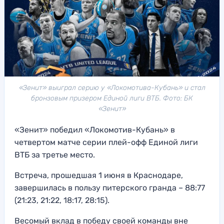
«Зенит» выиграл серию у «Локомотива-Кубань» и стал
бронзовым призером Единой лиги ВТБ. Фото: БК
«Зенит»
«Зенит» победил «Локомотив-Кубань» в
четвертом матче серии плей-офф Единой лиги
ВТБ за третье место.
Встреча, прошедшая 1 июня в Краснодаре,
завершилась в пользу питерского гранда – 88:77
(21:23, 21:22, 18:17, 28:15).
Весомый вклад в победу своей команды вне