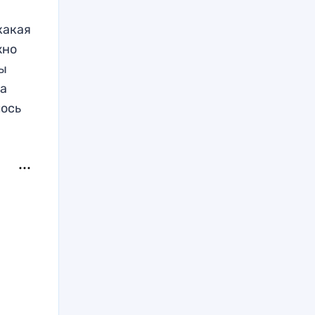
какая
жно
бы
на
лось