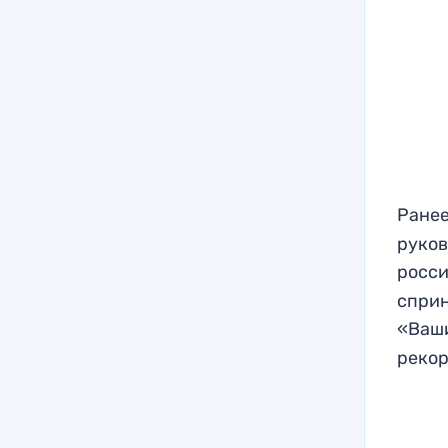
Ране
руков
росс
сприн
«Ваш
рекор