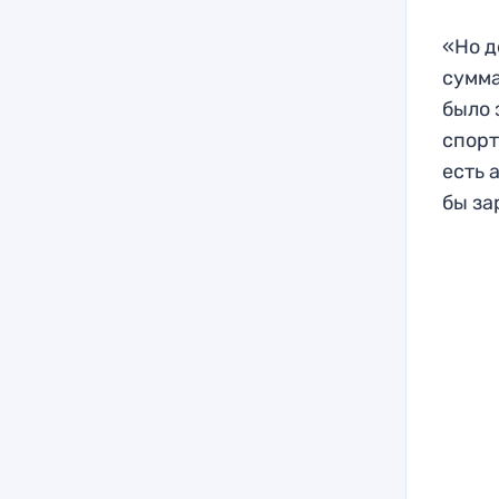
«Но д
сумма
было 
спорт
есть 
бы за