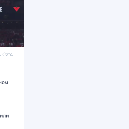
. Фото:
ном
сили