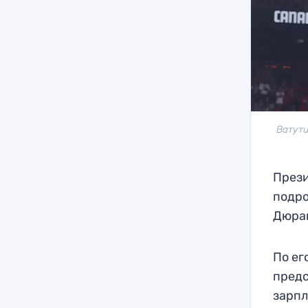
Ватути
Прези
подро
Дюра
По ег
предс
зарпл