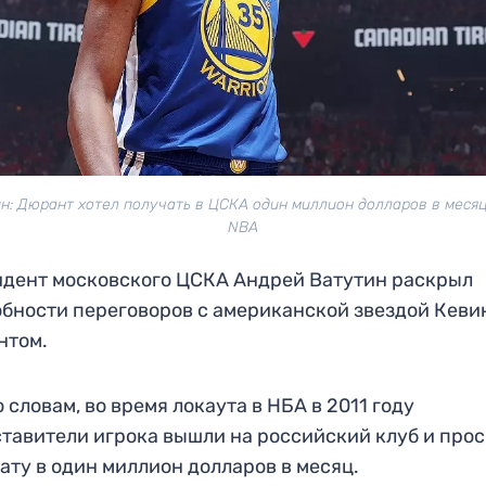
н: Дюрант хотел получать в ЦСКА один миллион долларов в месяц
NBA
дент московского ЦСКА Андрей Ватутин раскрыл
бности переговоров с американской звездой Кеви
нтом.
о словам, во время локаута в НБА в 2011 году
тавители игрока вышли на российский клуб и про
ату в один миллион долларов в месяц.