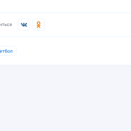
иться
етбол