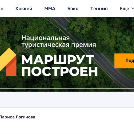
ие
Хоккей
MMA
Бокс
Теннис
Еще
Лариса Логинова