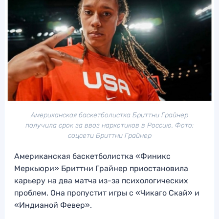
Американская баскетболистка Бриттни Грайнер
получила срок за ввоз наркотиков в Россию. Фото:
соцсети Бриттни Грайнер
Американская баскетболистка «Финикс
Меркьюри» Бриттни Грайнер приостановила
карьеру на два матча из-за психологических
проблем. Она пропустит игры с «Чикаго Скай» и
«Индианой Февер».