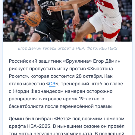
Егор Демин теперь играет в НБА. Фото: REUTERS
Российский защитник «Бруклина» Егор Дёмин
рискует пропустить игру против «Хьюстона
Рокетс», которая состоится 28 октября. Как
стало известно «
СЭ
», тренерский штаб во главе
с Жорди Фернандесом намерен осторожно
распределять игровое время 19-летнего
баскетболиста после перенесённой травмы.
Дёмин был выбран «Нетс» под восьмым номером
драфта НБА-2025. В нынешнем сезоне он провёл
три матча регулярного чемпионата. В последней