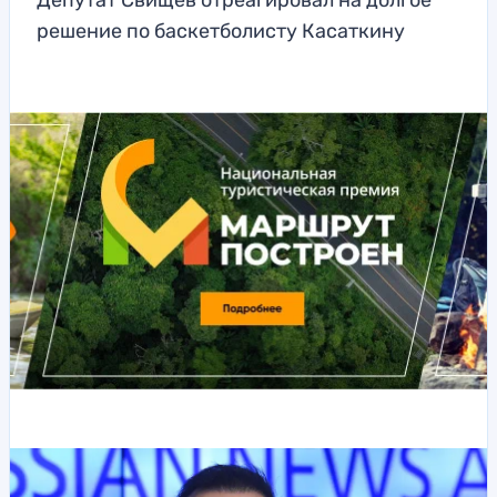
Депутат Свищев отреагировал на долгое
решение по баскетболисту Касаткину