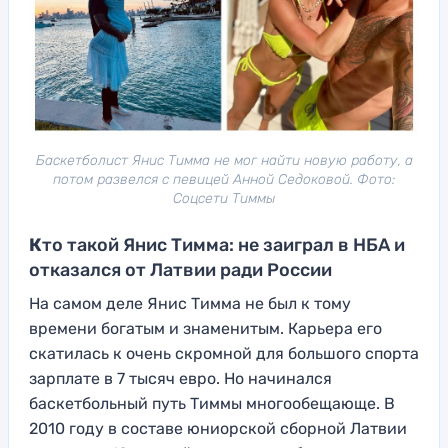
Баскетболист Янис Тимма не мог найти новую работу, а
потом развелся с певицей Анной Седоковой. Фото:
Соцсети Тиммы
К
то такой Янис Тимма: не заиграл в НБА и
отказался от Латвии ради России
На самом деле Янис Тимма не был к тому
времени богатым и знаменитым. Карьера его
скатилась к очень скромной для большого спорта
зарплате в 7 тысяч евро. Но начинался
баскетбольный путь Тиммы многообещающе. В
2010 году в составе юниорской сборной Латвии