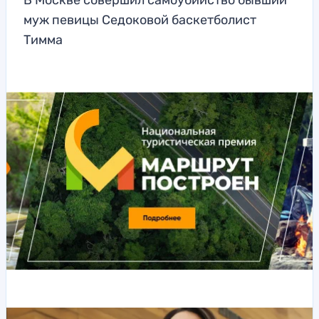
В Москве совершил самоубийство бывший
муж певицы Седоковой баскетболист
Тимма