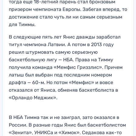
тогда еще 18-летний парень стал бронзовым
призером чемпионата Европы. Забегая вперед, то
достижение стало чуть ли ни самым серьезным
для Тиммы.
В следующие пять лет Янис дважды заработал
титул чемпиона Латвии. А потом в 2013 году
решил штурмовать самую серьезную
баскетбольную лигу — НБА. Права на Тимму
получила команда «Мемфис Гриззлис». Причем
латыш был выбран под последним номером
драфта — 60-м. Но потом «Мемфис» и вовсе
отказался от Яниса, обменяв баскетболиста в
«Орландо Меджик».
В НБА Тимма так и не заиграл, зато оказался в
России. В разные годы Янис был баскетболистом
«Зенита», УНИКСа и «Химок». Седакова как-то