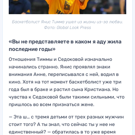
Баскетболист Янис Тимма ушел из жизни из-за любви.
Фото: Global Look Press
«Вы не представляете в каком я аду жила
последние годы»
Отношения Тиммы и Седоковой изначально
начинались странно. Янис проявлял знаки
внимания Анне, переписывался с ней, водил в
кино. Хотя на тот момент баскетболист уже три
года был в браке и растил сына Кристиана. Но
чувства к Седоковой были такими сильными, что
пришлось во всем признаться жене.
— Эта ш… с тремя детьми от трех разных мужчин
стоит того? А ты знал, что сейчас ты у нее не
единственный? — обратилась в то уже время