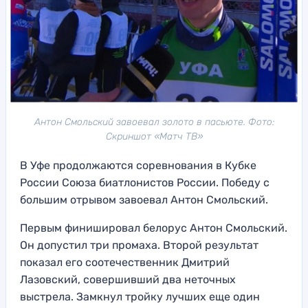
Антон Смольский завоевал золото в пасьюте. Фото:
Скриншот «Матч ТВ»
В Уфе продолжаются соревнования в Кубке
России Союза биатлонистов России. Победу с
большим отрывом завоевал Антон Смольский.
Первым финишировал белорус Антон Смольский.
Он допустил три промаха. Второй результат
показал его соотечественник Дмитрий
Лазовский, совершивший два неточных
выстрела. Замкнул тройку лучших еще один