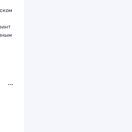
вском
ринт
ряным