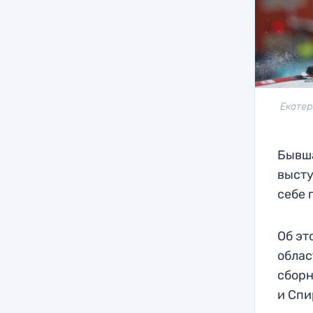
Екатер
Бывша
высту
себе 
Об эт
облас
сборн
и Спи