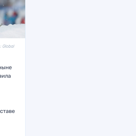
 Global
 ныне
вила
оставе