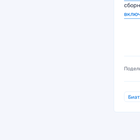
сборн
вклю
Подел
Биат