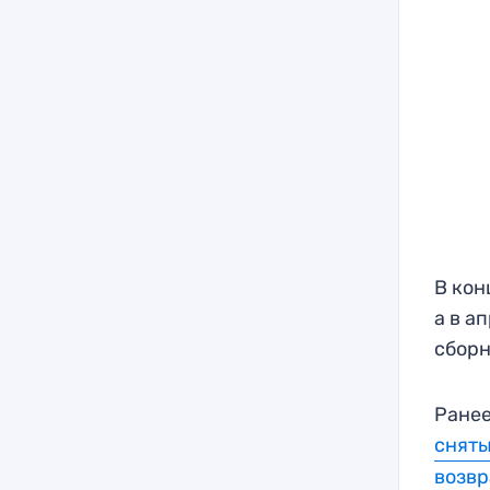
В кон
а в а
сборн
Ранее
сняты
возв