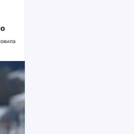
во
новила