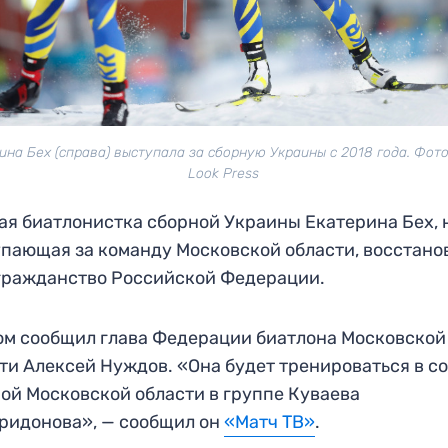
ина Бех (справа) выступала за сборную Украины с 2018 года. Фото:
Look Press
я биатлонистка сборной Украины Екатерина Бех,
пающая за команду Московской области, восстано
гражданство Российской Федерации.
ом сообщил глава Федерации биатлона Московской
ти Алексей Нуждов. «Она будет тренироваться в с
ой Московской области в группе Куваева
ридонова», — сообщил он
«Матч ТВ»
.