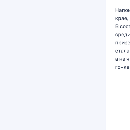
Напом
крае,
В сос
среди
призе
стала
а на 
гонке