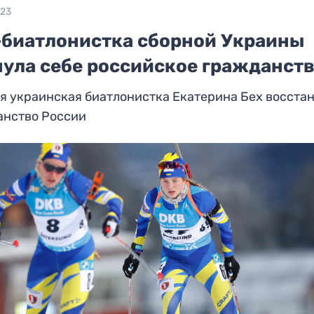
023
-биатлонистка сборной Украины
нула себе российское гражданст
я украинская биатлонистка Екатерина Бех восста
анство России