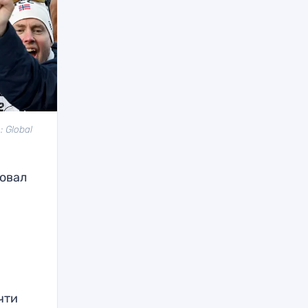
 Global
овал
чти