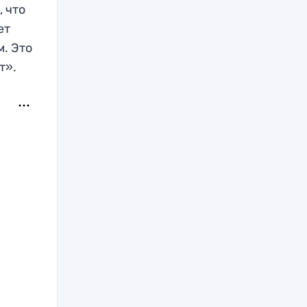
 что
ет
м. Это
т».