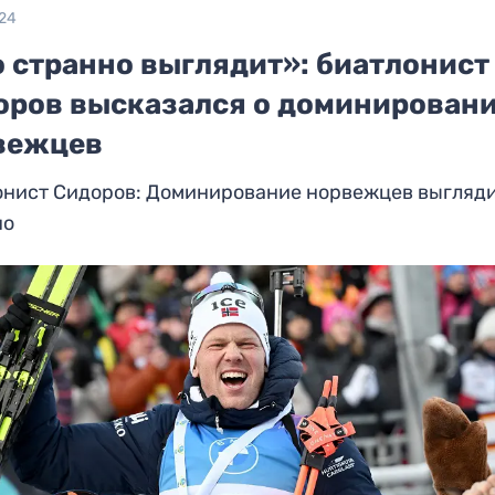
024
о странно выглядит»: биатлонист
оров высказался о доминирован
вежцев
онист Сидоров: Доминирование норвежцев выгляд
но