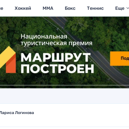
ие
Хоккей
MMA
Бокс
Теннис
Еще
Лариса Логинова