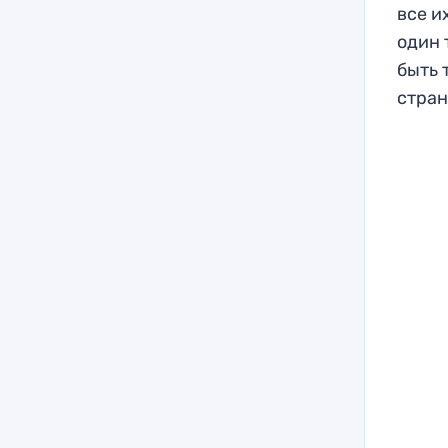
все и
один 
быть 
стран