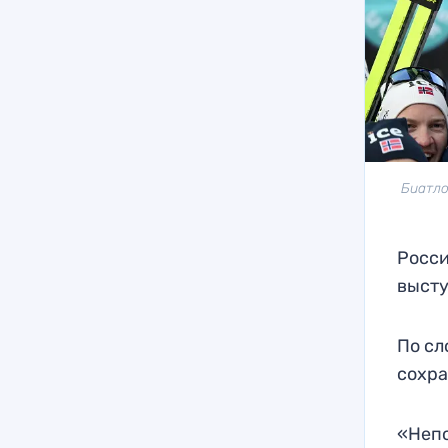
Биатло
Росси
высту
По сл
сохра
«Непо