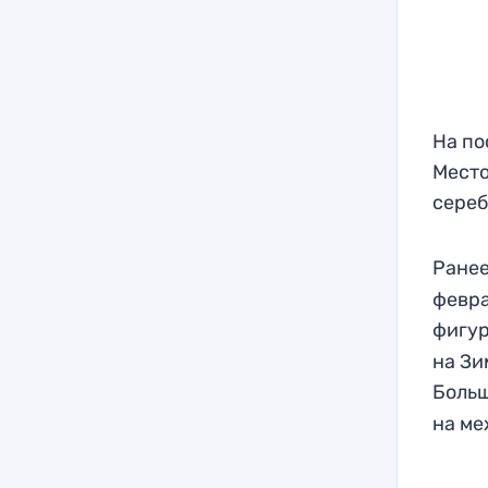
На по
Место
сереб
Ране
февра
фигу
на Зи
Боль
на ме