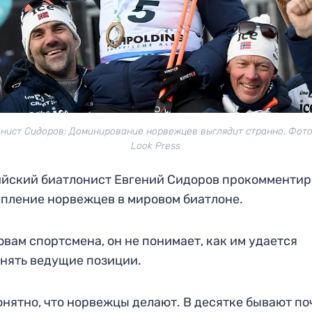
нист Сидоров: Доминирование норвежцев выглядит странно. Фото:
Look Press
йский биатлонист Евгений Сидоров прокомментир
пление норвежцев в мировом биатлоне.
овам спортсмена, он не понимает, как им удается
нять ведущие позиции.
нятно, что норвежцы делают. В десятке бывают по