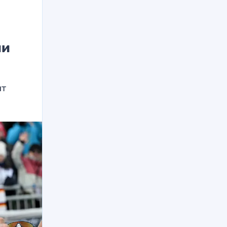
ии
ит