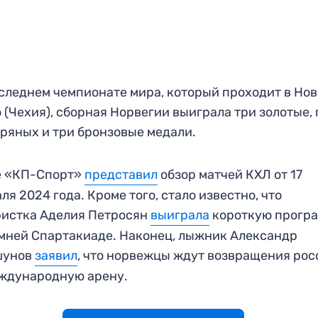
следнем чемпионате мира, который проходит в Нов
 (Чехия), сборная Норвегии выиграла три золотые, 
ряных и три бронзовые медали.
е «КП-Спорт»
предс
т
авил
обзор матчей КХЛ от 17
ля 2024 года. Кроме того, стало известно, что
ристка Аделия Петросян
выиграла
короткую прогр
мней Спартакиаде. Наконец, лыжник Александр
шунов
заявил
, что норвежцы ждут возвращения рос
ждународную арену.