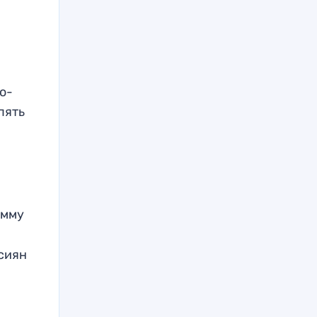
о-
пять
амму
сиян