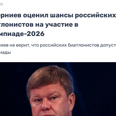
25
ерниев оценил шансы российски
лонистов на участие в
мпиаде-2026
иев не верит, что российских биатлонистов допуст
иады