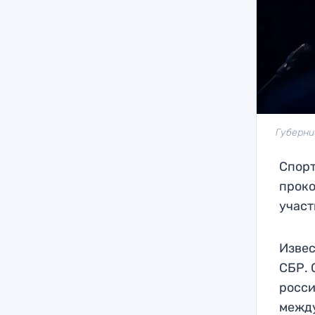
Губерни
Спор
проко
участ
Извес
СБР. 
росси
межд