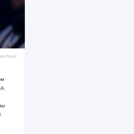
ok Press
ом
а.
вы
к