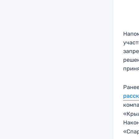
Напом
участ
запре
решен
приня
Ранее
расск
комп
«Крыл
Нако
«Спар