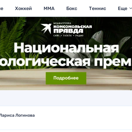
ие
Хоккей
MMA
Бокс
Теннис
Еще
Лариса Логинова