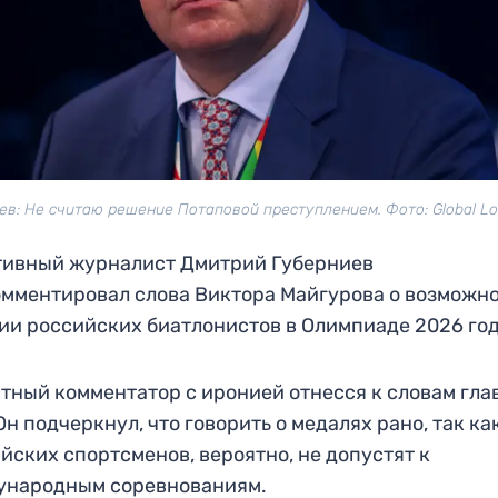
ев: Не считаю решение Потаповой преступлением. Фото: Global Lo
тивный журналист Дмитрий Губерниев
мментировал слова Виктора Майгурова о возможн
ии российских биатлонистов в Олимпиаде 2026 год
тный комментатор с иронией отнесся к словам гла
Он подчеркнул, что говорить о медалях рано, так ка
йских спортсменов, вероятно, не допустят к
ународным соревнованиям.