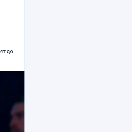
х
ят до