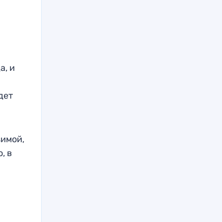
а, и
дет
зимой,
, в