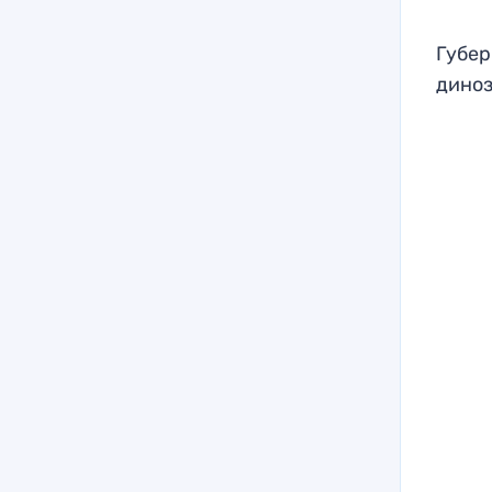
Губер
диноз