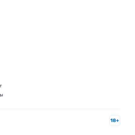
т
ры
18+