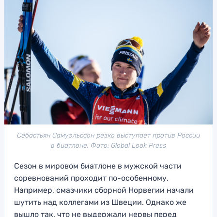
Себастьян Самуэльссон резко выступает против России
в биатлоне. Фото: Global Look Press
Сезон в мировом биатлоне в мужской части
соревнований проходит по-особенному.
Например, смазчики сборной Норвегии начали
шутить над коллегами из Швеции. Однако же
вышло так, что не выдержали нервы перед