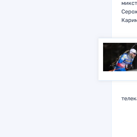
микст
Серох
Карим
телек