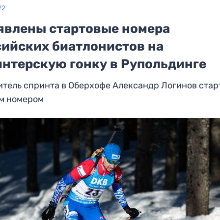
22
явлены стартовые номера
сийских биатлонистов на
интерскую гонку в Рупольдинге
тель спринта в Оберхофе Александр Логинов стар
-м номером