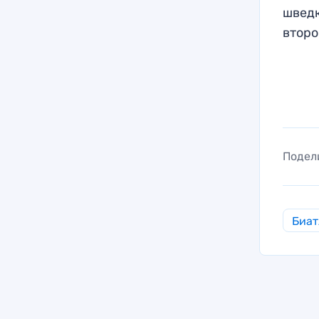
шведк
второ
Подел
Биат