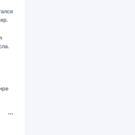
тался
ер.
л
сла.
ире