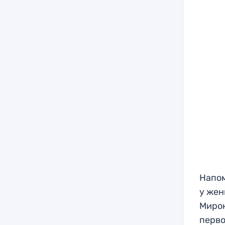
Напом
у жен
Мирон
перво