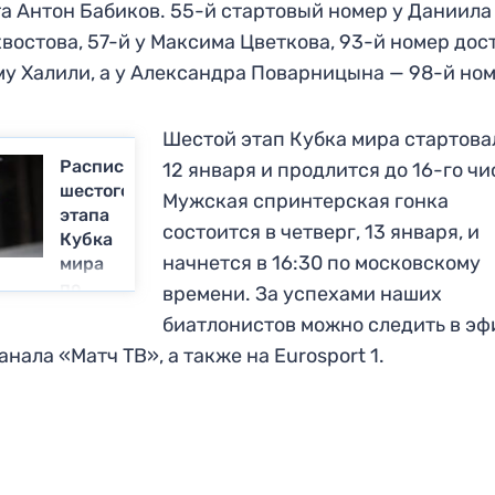
а Антон Бабиков. 55-й стартовый номер у Даниила
востова, 57-й у Максима Цветкова, 93-й номер дос
у Халили, а у Александра Поварницына — 98-й ном
Шестой этап Кубка мира стартова
Расписание
12 января и продлится до 16-го чи
шестого
Мужская спринтерская гонка
этапа
состоится в четверг, 13 января, и
Кубка
начнется в 16:30 по московскому
мира
по
времени. За успехами наших
биатлону
биатлонистов можно следить в эф
в
анала «Матч ТВ», а также на Eurosport 1.
Рупольдинге