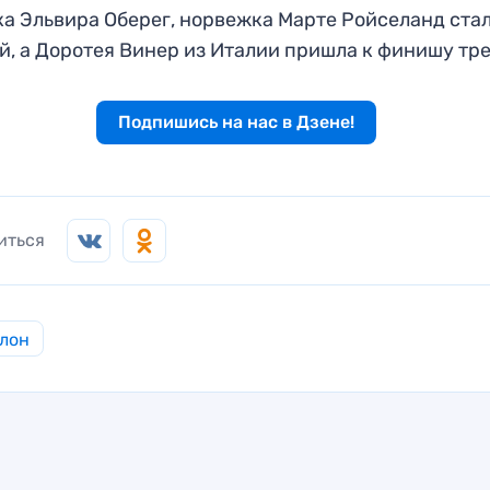
а Эльвира Оберег, норвежка Марте Ройселанд ста
й, а Доротея Винер из Италии пришла к финишу тре
Подпишись на нас в Дзене!
иться
лон