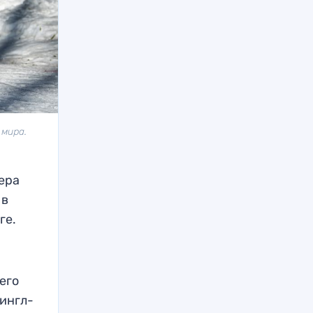
 мира.
ера
 в
ге.
его
сингл-