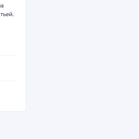
ла
тьей.