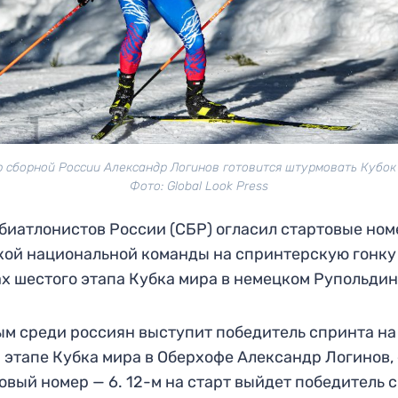
 сборной России Александр Логинов готовится штурмовать Кубок
Фото: Global Look Press
биатлонистов России (СБР) огласил стартовые ном
ой национальной команды на спринтерскую гонку
х шестого этапа Кубка мира в немецком Рупольдин
м среди россиян выступит победитель спринта на
 этапе Кубка мира в Оберхофе Александр Логинов, 
овый номер — 6. 12-м на старт выйдет победитель 