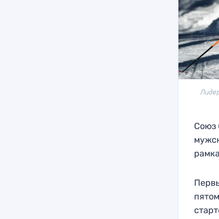
Лидер
Союз 
мужск
рамка
Первы
пятом
старт