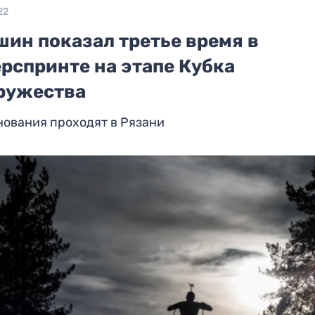
22
шин показал третье время в
рспринте на этапе Кубка
ружества
нования проходят в Рязани