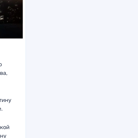
о
ва,
тину
е.
ской
ину