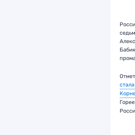
Росси
седьм
Алекс
Бабик
прома
Отмет
стала
Корне
Горе
Росси