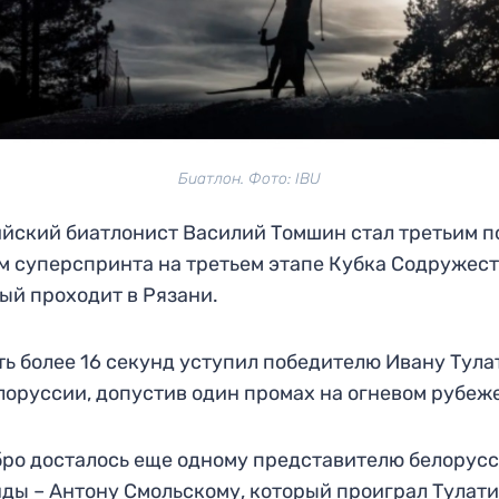
Биатлон. Фото: IBU
йский биатлонист Василий Томшин стал третьим п
м суперспринта на третьем этапе Кубка Содружест
ый проходит в Рязани.
ть более 16 секунд уступил победителю Ивану Тула
лоруссии, допустив один промах на огневом рубеж
ро досталось еще одному представителю белорус
ды – Антону Смольскому, который проиграл Тулат