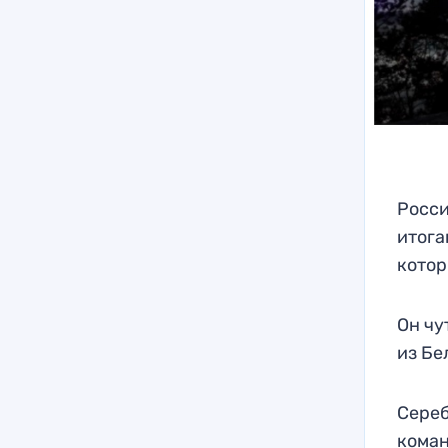
Росси
итога
котор
Он чу
из Бе
Сереб
коман