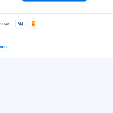
иться
лон