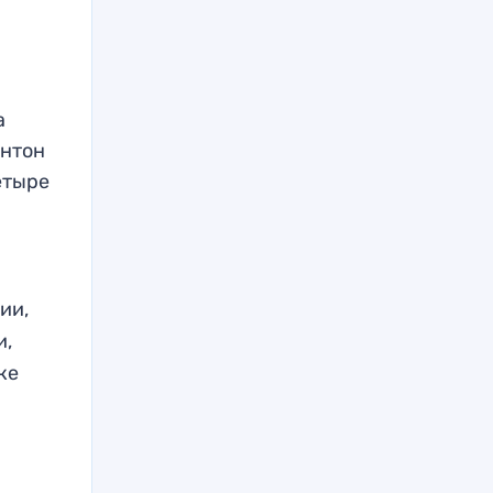
л
а
Антон
етыре
сии,
и,
ке