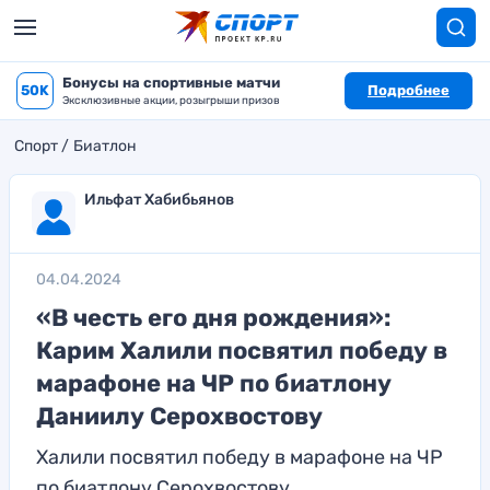
Бонусы на спортивные матчи
50K
Подробнее
Эксклюзивные акции, розыгрыши призов
Спорт
Биатлон
Ильфат Хабибьянов
04.04.2024
«В честь его дня рождения»:
Карим Халили посвятил победу в
марафоне на ЧР по биатлону
Даниилу Серохвостову
Халили посвятил победу в марафоне на ЧР
по биатлону Серохвостову