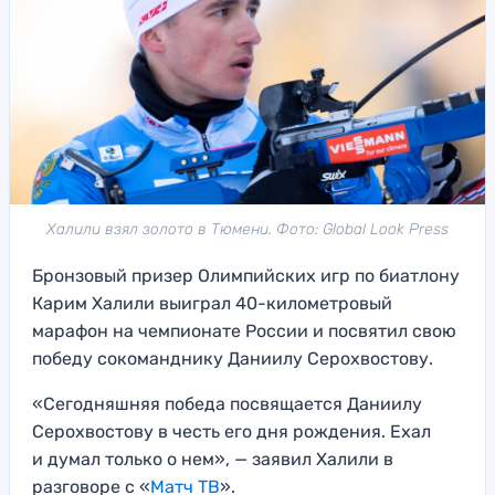
Халили взял золото в Тюмени. Фото: Global Look Press
Бронзовый призер Олимпийских игр по биатлону
Карим Халили выиграл 40-километровый
марафон на чемпионате России и посвятил свою
победу сокоманднику Даниилу Серохвостову.
«Сегодняшняя победа посвящается Даниилу
Серохвостову в честь его дня рождения. Ехал
и думал только о нем», — заявил Халили в
разговоре с «
Матч ТВ
».