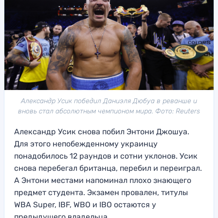
Александр Усик победил Даниэля Дюбуа в реванше и
вновь стал абсолютным чемпионом мира. Фото: Reuters
Александр Усик снова побил Энтони Джошуа.
Для этого непобежденному украинцу
понадобилось 12 раундов и сотни уклонов. Усик
снова перебегал британца, перебил и переиграл.
А Энтони местами напоминал плохо знающего
предмет студента. Экзамен провален, титулы
WBA Super, IBF, WBO и IBO остаются у
предыдущего владельца.