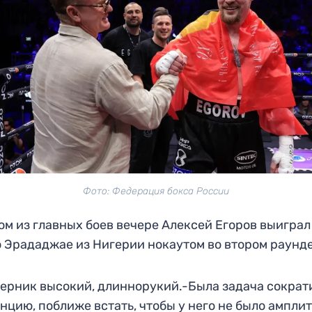
Фото: Федерация бокса России
ом из главных боев вечере Алексей Егоров выиграл
 Эрададжае из Нигерии нокаутом во втором раунде
ерник высокий, длиннорукий.-Была задача сократ
нцию, поближе встать, чтобы у него не было ампли