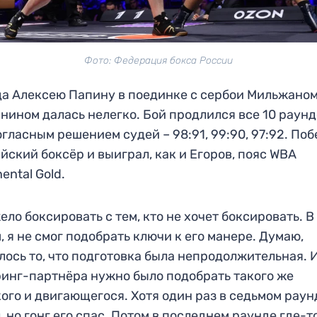
Фото: Федерация бокса России
а Алексею Папину в поединке с сербои Мильжано
нином далась нелегко. Бой продлился все 10 раунд
гласным решением судей – 98:91, 99:90, 97:92. По
йский боксёр и выиграл, как и Егоров, пояс WBA
ental Gold.
ело боксировать с тем, кто не хочет боксировать. В
, я не смог подобрать ключи к его манере. Думаю,
лось то, что подготовка была непродолжительная. 
инг-партнёра нужно было подобрать такого же
ого и двигающегося. Хотя один раз в седьмом раун
, но гонг его спас. Потом в последнем раунде где-т