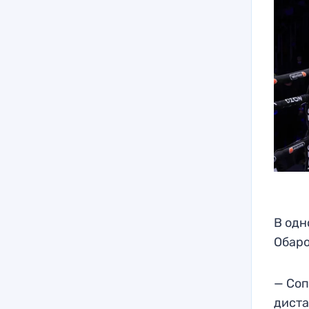
В одн
Обаро
— Соп
диста