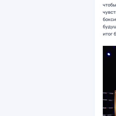
чтобы
чувст
бокси
будущ
итог 