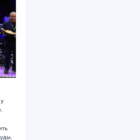
 у
.
ить
туды,