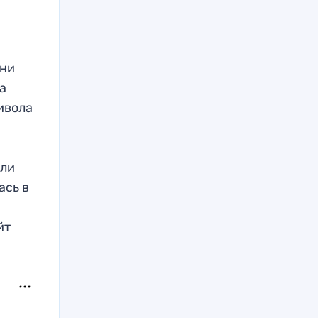
они
а
ивола
ыли
ась в
йт