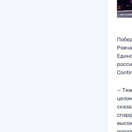
Побед
Ровча
Едино
росси
Contin
— Тяж
целом
сказа
спарр
высок
попал