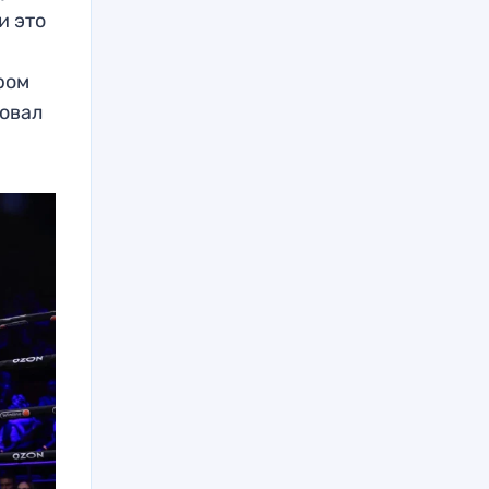
и это
ром
ровал