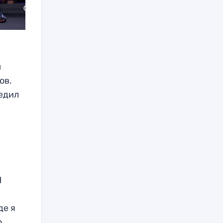
м
ов.
бедил
И
де я
о