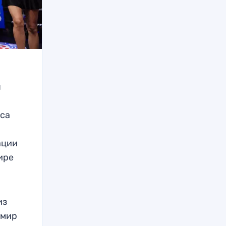
ы
яса
ации
ире
из
имир