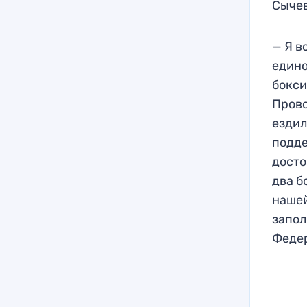
Сычев
— Я в
едино
бокси
Прово
ездил
подде
досто
два б
нашей
запол
Федер