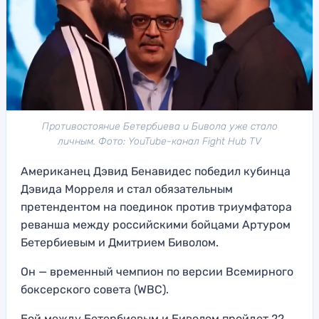
Противостояние Бетербиева и Бивола уже стало
личным. Фото: YouTube-канал Fight Hub TV
Американец Дэвид Бенавидес победил кубинца
Дэвида Морреля и стал обязательным
претендентом на поединок против триумфатора
реванша между российскими бойцами Артуром
Бетербиевым и Дмитрием Биволом.
Он — временный чемпион по версии Всемирного
боксерского совета (WBC).
Бой между Бетербиевым и Биволом пройдет 22