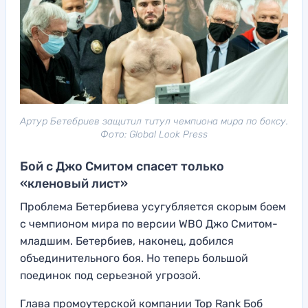
Артур Бетебриев защитил титул чемпиона мира по боксу.
Фото: Global Look Press
Бой с Джо Смитом спасет только
«кленовый лист»
Проблема Бетербиева усугубляется скорым боем
с чемпионом мира по версии WBO Джо Смитом-
младшим. Бетербиев, наконец, добился
объединительного боя. Но теперь большой
поединок под серьезной угрозой.
Глава промоутерской компании Top Rank Боб