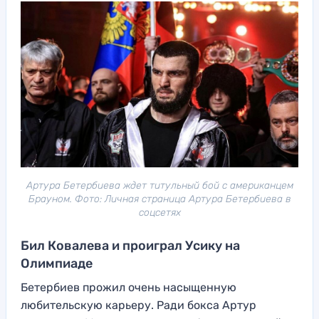
Артура Бетербиева ждет титульный бой с американцем
Брауном. Фото: Личная страница Артура Бетербиева в
соцсетях
Бил Ковалева и проиграл Усику на
Олимпиаде
Бетербиев прожил очень насыщенную
любительскую карьеру. Ради бокса Артур