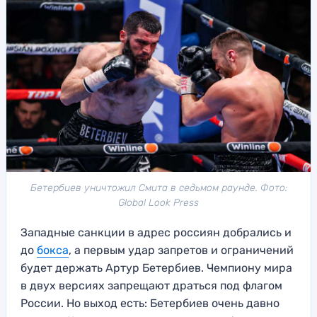
Бетербиев уничтожил Смита в седьмом раунде. Фото:
Global Look Press
Западные санкции в адрес россиян добрались и
до
бокса
, а первым удар запретов и ограничений
будет держать Артур Бетербиев. Чемпиону мира
в двух версиях запрещают драться под флагом
России. Но выход есть: Бетербиев очень давно