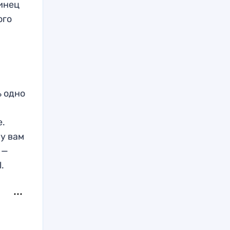
аинец
ого
ь одно
е.
ву вам
 —
.