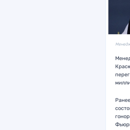
Менедже
Менед
Красю
перег
милли
Ранее
состо
гонор
Фьюри