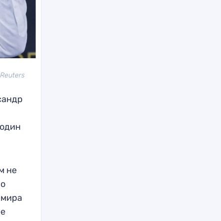
 Reuters
сандр
 один
м не
 о
 мира
ее