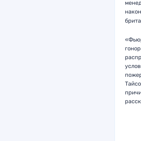
менед
нако
брита
«Фьюр
гонор
распр
услов
пожер
Тайсо
причи
расск