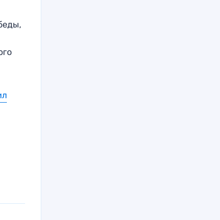
беды,
т
ого
ил