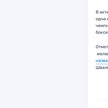
В акт
одна 
чемпи
боксе
Отмет
желан
назва
Швал