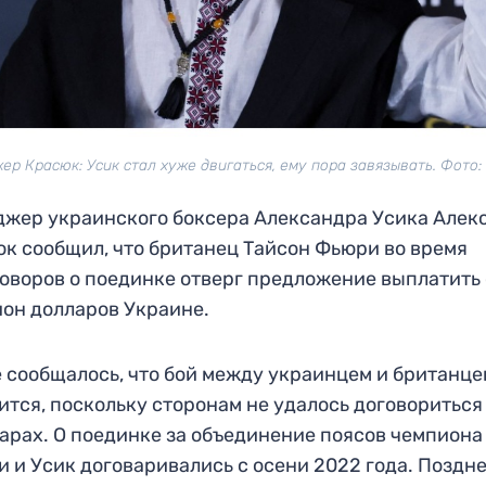
р Красюк: Усик стал хуже двигаться, ему пора завязывать. Фото:
жер украинского боксера Александра Усика Алек
к сообщил, что британец Тайсон Фьюри во время
оворов о поединке отверг предложение выплатить
он долларов Украине.
 сообщалось, что бой между украинцем и британце
ится, поскольку сторонам не удалось договориться
арах. О поединке за объединение поясов чемпиона
 и Усик договаривались с осени 2022 года. Поздн