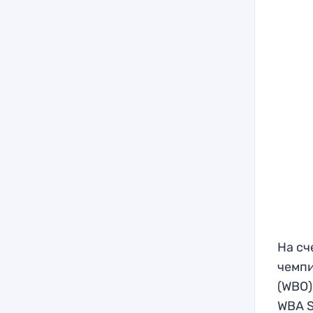
На сч
чемпи
(WBO)
WBA S