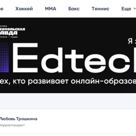
ие
Хоккей
MMA
Бокс
Теннис
Еще
Любовь Трошкина
Корреспондент