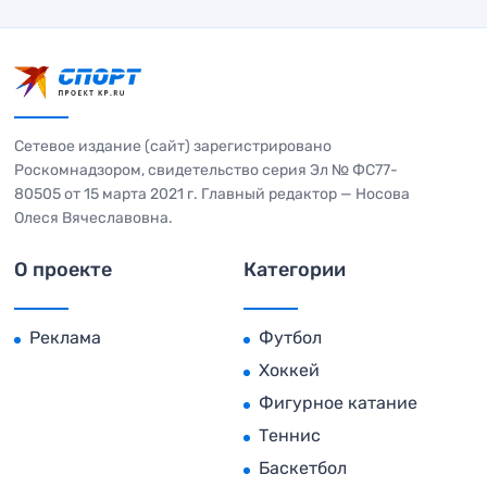
Сетевое издание (сайт) зарегистрировано
Роскомнадзором, свидетельство серия Эл № ФС77-
80505 от 15 марта 2021 г. Главный редактор — Носова
Олеся Вячеславовна.
О проекте
Категории
Реклама
Футбол
Хоккей
Фигурное катание
Теннис
Баскетбол