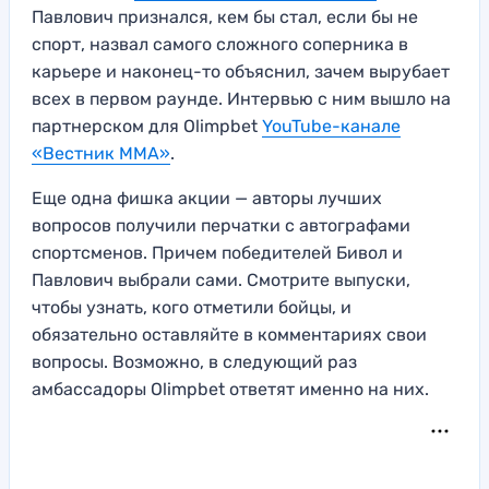
Павлович признался, кем бы стал, если бы не
спорт, назвал самого сложного соперника в
карьере и наконец-то объяснил, зачем вырубает
всех в первом раунде. Интервью с ним вышло на
партнерском для Olimpbet
YouTube-канале
«Вестник ММА»
.
Еще одна фишка акции — авторы лучших
вопросов получили перчатки с автографами
спортсменов. Причем победителей Бивол и
Павлович выбрали сами. Смотрите выпуски,
чтобы узнать, кого отметили бойцы, и
обязательно оставляйте в комментариях свои
вопросы. Возможно, в следующий раз
амбассадоры Olimpbet ответят именно на них.