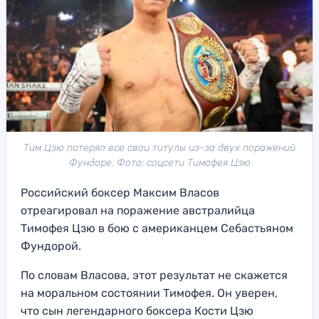
Тим Цзю потерял все свои титулы из-за двух поражений
Фундоре. Фото: соцсети Тимофея Цзю
Российский боксер Максим Власов
отреагировал на поражение австралийца
Тимофея Цзю в бою с американцем Себастьяном
Фундорой.
По словам Власова, этот результат не скажется
на моральном состоянии Тимофея. Он уверен,
что сын легендарного боксера Кости Цзю