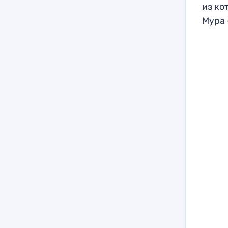
из ко
Мура 