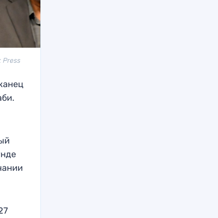
 Press
канец
аби.
дый
унде
чании
27