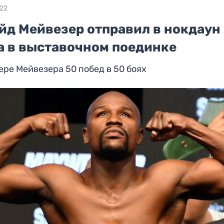
022
йд Мейвезер отправил в нокдаун
а в выставочном поединке
ере Мейвезера 50 побед в 50 боях