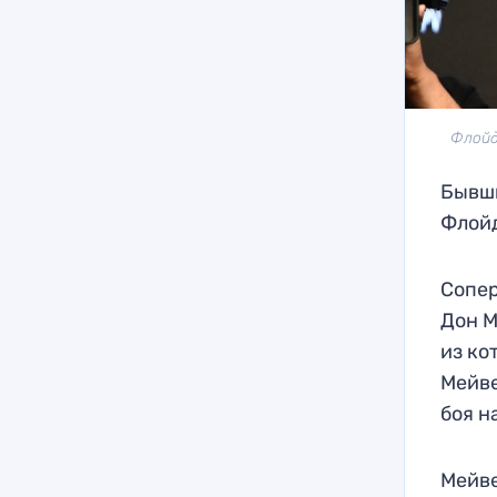
Флойд 
Бывши
Флойд
Сопер
Дон М
из ко
Мейве
боя н
Мейве