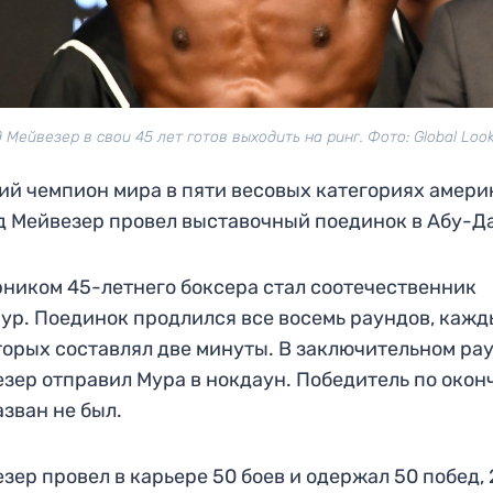
Мейвезер в свои 45 лет готов выходить на ринг. Фото: Global Look
й чемпион мира в пяти весовых категориях амери
 Мейвезер провел выставочный поединок в Абу-Д
ником 45-летнего боксера стал соотечественник
ур. Поединок продлился все восемь раундов, каж
торых составлял две минуты. В заключительном ра
зер отправил Мура в нокдаун. Победитель по окон
азван не был.
зер провел в карьере 50 боев и одержал 50 побед, 