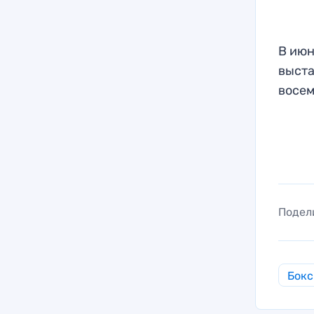
В июн
выста
восем
Подел
Бокс