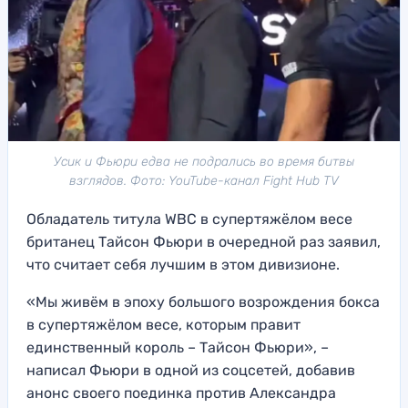
Усик и Фьюри едва не подрались во время битвы
взглядов. Фото: YouTube-канал Fight Hub TV
Обладатель титула WBC в супертяжёлом весе
британец Тайсон Фьюри в очередной раз заявил,
что считает себя лучшим в этом дивизионе.
«Мы живём в эпоху большого возрождения бокса
в супертяжёлом весе, которым правит
единственный король – Тайсон Фьюри», –
написал Фьюри в одной из соцсетей, добавив
анонс своего поединка против Александра