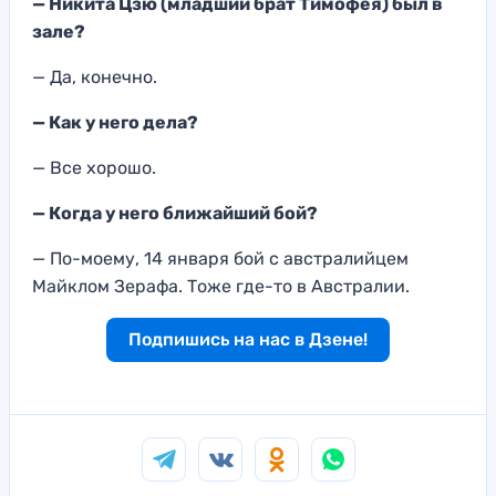
— Никита Цзю (младший брат Тимофея) был в
зале?
— Да, конечно.
—
Как у него дела
?
— Все хорошо.
—
Когда у него ближайший бой?
— По-моему,
14 января бой с австралийцем
Майкл
ом Зерафа. Тоже где-то в Австралии.
Подпишись на нас в Дзене!