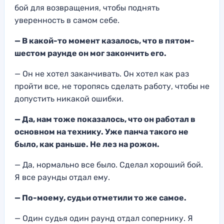
бой для возвращения, чтобы поднять
уверенность в самом себе.
— В какой-то момент казалось, что в пятом-
шестом раунде он мог
закончить его.
—
Он не хотел заканчивать.
Он хотел как раз
пройти
все, не торопясь сделать работу, чтобы не
допустить никакой ошибки.
—
Да, нам тоже показалось, что он работал в
основном на технику. Уже панча такого не
было,
как раньше. Не лез на рожон.
—
Да, нормально все было.
Сделал хороший бой.
Я все раунды отдал ему.
— По-моему, судьи отметили то
же самое.
—
Один судья один раунд отдал сопернику.
Я