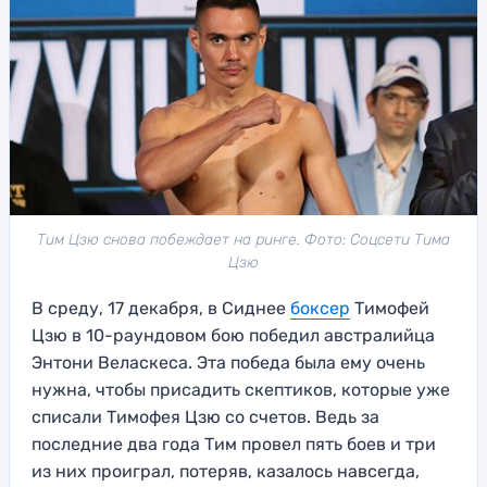
Тим Цзю снова побеждает на ринге. Фото: Соцсети Тима
Цзю
В среду, 17 декабря, в Сиднее
боксер
Тимофей
Цзю в 10-раундовом бою победил австралийца
Энтони Веласкеса. Эта победа была ему очень
нужна, чтобы присадить скептиков, которые уже
списали Тимофея Цзю со счетов. Ведь за
последние два года Тим провел пять боев и три
из них проиграл, потеряв, казалось навсегда,