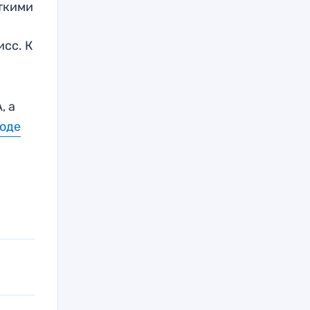
ткими
исс. К
, а
оде