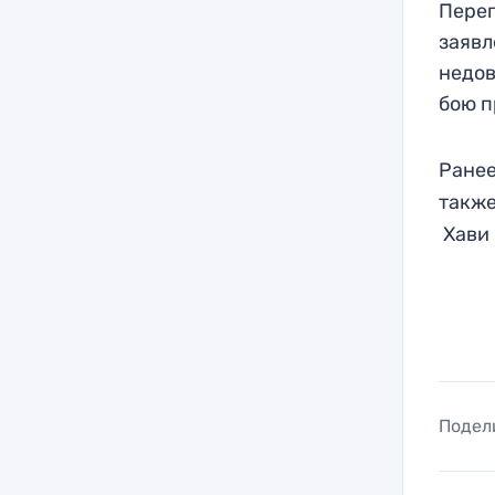
Перег
заявл
недов
бою п
Ранее
такж
Хави 
Подел