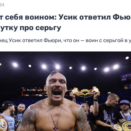
024
т себя воином: Усик ответил Фь
утку про серьгу
ец Усик ответил Фьюри, что он — воин с серьгой в 