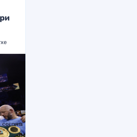
юри
ухе