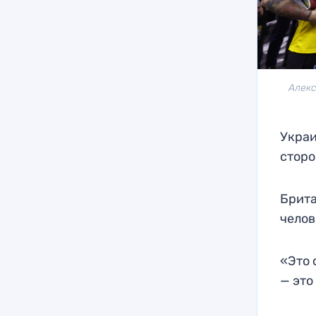
Алекс
Украи
сторо
Брита
челов
«Это 
— это