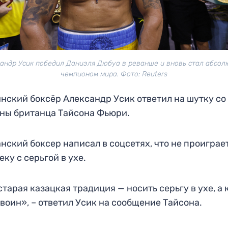
андр Усик победил Даниэля Дюбуа в реванше и вновь стал абсо
чемпионом мира. Фото: Reuters
нский боксёр Александр Усик ответил на шутку со
ны британца Тайсона Фьюри.
нский боксер написал в соцсетях, что не проиграе
еку с серьгой в ухе.
старая казацкая традиция — носить серьгу в ухе, а 
 воин», – ответил Усик на сообщение Тайсона.