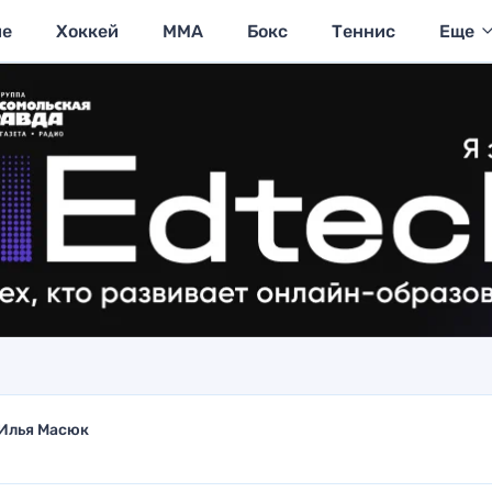
ие
Хоккей
MMA
Бокс
Теннис
Еще
Илья Масюк