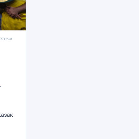
лютным
т
казак