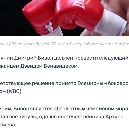
ол и Айферт проведут бой 30 мая в Екатеринбурге. Фото: «Мир бо
янин Дмитрий Бивол должен провести следующий 
иканцем Дэвидом Бенавидесом.
ветствующее решение принято Всемирным боксер
ом (WBC).
ним, Бивол является абсолютным чемпионом мира
вал все титулы, одолев соотечественника Артура
биева.