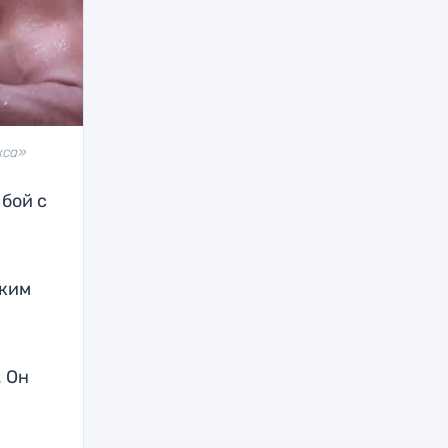
кса»
бой с
ским
. Он