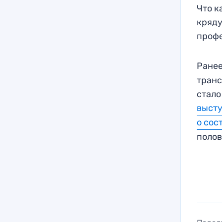
Что к
кряду
профе
Ранее
транс
стало
выст
о сос
полов