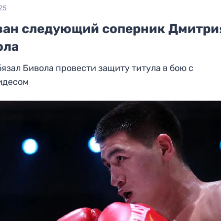
25
ван следующий соперник Дмитри
ола
язал Бивола провести защиту титула в бою с
идесом