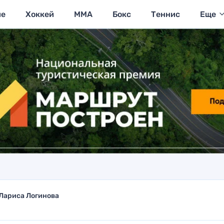
ие
Хоккей
MMA
Бокс
Теннис
Еще
Лариса Логинова