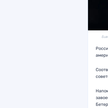
Бив
Росси
амер
Соот
совет
Напом
завое
Бетер