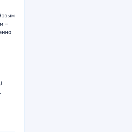
 Новым
ем —
шенно
,
U
.