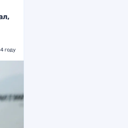
ал,
м
4 году