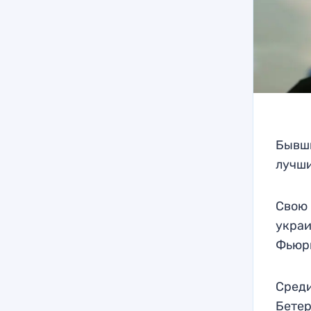
Бывши
лучши
Свою 
украи
Фьюри
Среди
Бетер