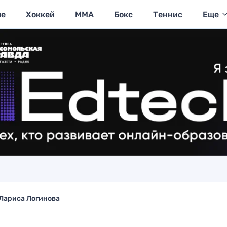
ие
Хоккей
MMA
Бокс
Теннис
Еще
Лариса Логинова