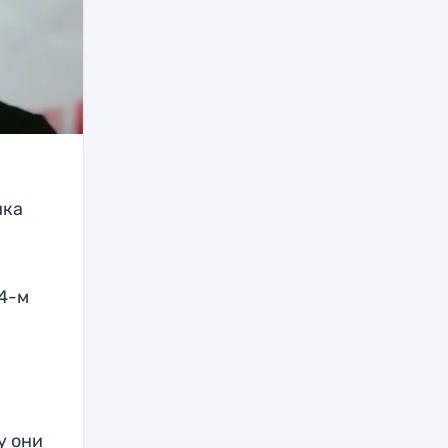
ика
24-м
у они