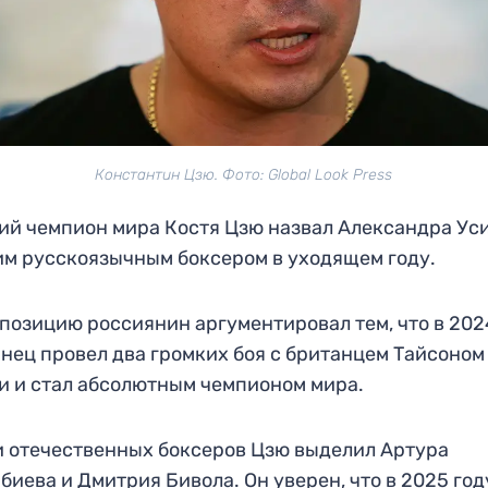
Константин Цзю. Фото: Global Look Press
й чемпион мира Костя Цзю назвал Александра Ус
м русскоязычным боксером в уходящем году.
позицию россиянин аргументировал тем, что в 20
нец провел два громких боя с британцем Тайсоном
 и стал абсолютным чемпионом мира.
 отечественных боксеров Цзю выделил Артура
биева и Дмитрия Бивола. Он уверен, что в 2025 год