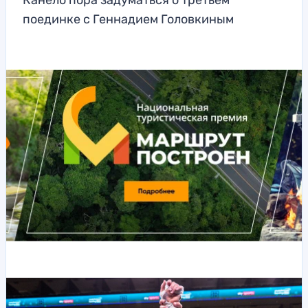
Канело пора задуматься о третьем
поединке с Геннадием Головкиным