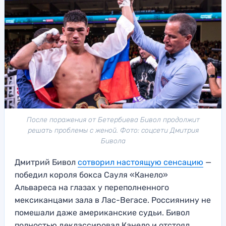
После поражения от Бетербиева Бивол продолжит
решать проблемы с женой. Фото: соцсети Дмитрия
Бивола
Дмитрий Бивол
сотворил настоящую сенсацию
—
победил короля бокса Сауля «Канело»
Альвареса на глазах у переполненного
мексиканцами зала в Лас-Вегасе. Россиянину не
помешали даже американские судьи. Бивол
полностью деклассировал Канело и отстоял