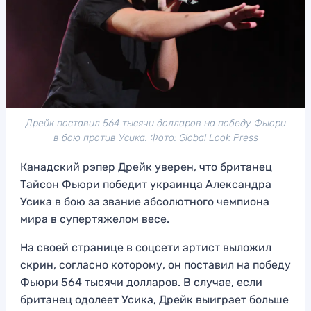
Дрейк поставил 564 тысячи долларов на победу Фьюри
в бою против Усика. Фото: Global Look Press
Канадский рэпер Дрейк уверен, что британец
Тайсон Фьюри победит украинца Александра
Усика в бою за звание абсолютного чемпиона
мира в супертяжелом весе.
На своей странице в соцсети артист выложил
скрин, согласно которому, он поставил на победу
Фьюри 564 тысячи долларов. В случае, если
британец одолеет Усика, Дрейк выиграет больше