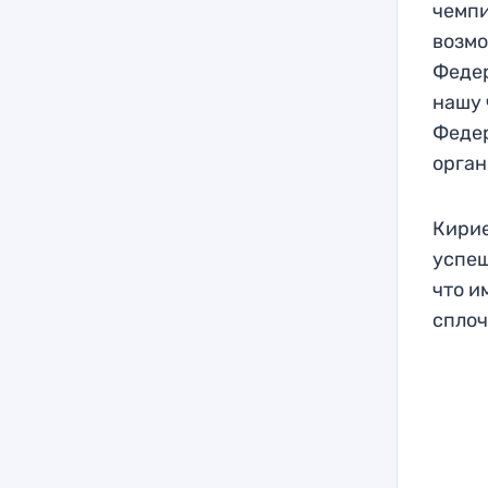
чемпи
возмо
Федер
нашу 
Федер
орган
Кирие
успеш
что и
сплоч