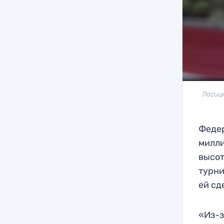
Ласиц
Федер
милли
высот
турни
ей сд
«Из-з