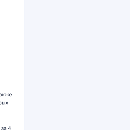
также
орых
х
за 4