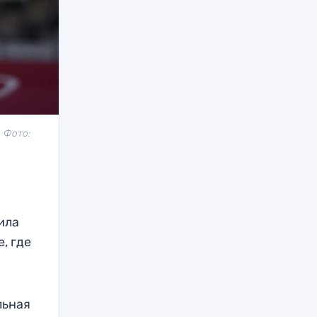
 Фото:
ила
, где
льная