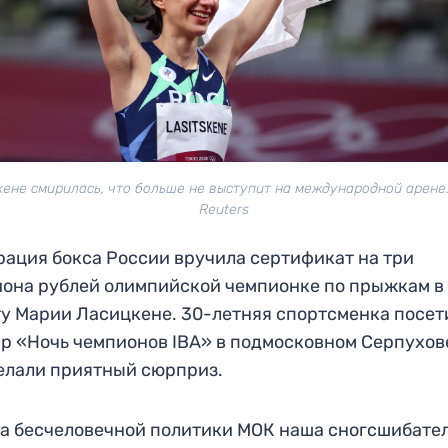
кене смирилась, что больше не выступит на международной арене.
Reuters
ация бокса России вручила сертификат на три
она рублей олимпийской чемпионке по прыжкам в
у Марии Ласицкене. 30-летняя спортсменка посет
р «Ночь чемпионов IBA» в подмосковном Серпухове
елали приятный сюрприз.
а бесчеловечной политики МОК наша сногсшибате