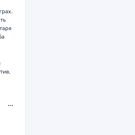
грах.
ть
етаря
ба
и
тив,