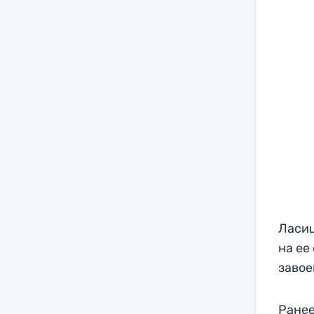
Ласиц
на ее
завое
Ранее