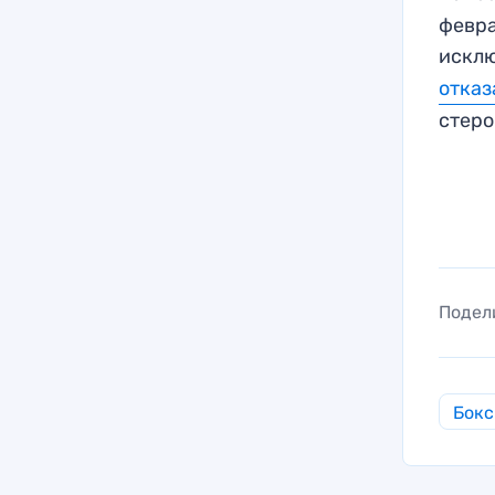
февра
искл
отказ
стеро
Подел
Бокс