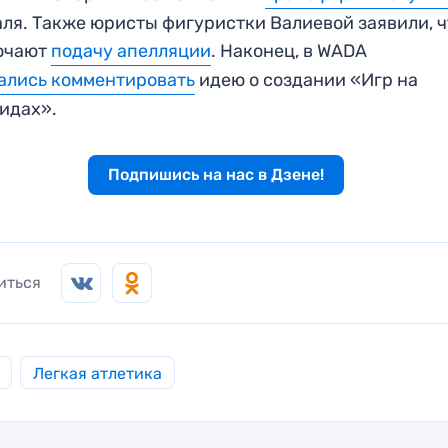
ля. Также юристы фигуристки Валиевой заявили, ч
ючают
подачу апелляции
. Наконец, в WADA
ались комментировать
идею о создании «Игр на
идах».
Подпишись на нас в Дзене!
иться
Легкая атлетика