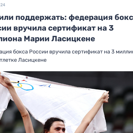
024
или поддержать: федерация бок
сии вручила сертификат на 3
лиона Марии Ласицкене
ция бокса России вручила сертификат на 3 милли
атлетке Ласицкене