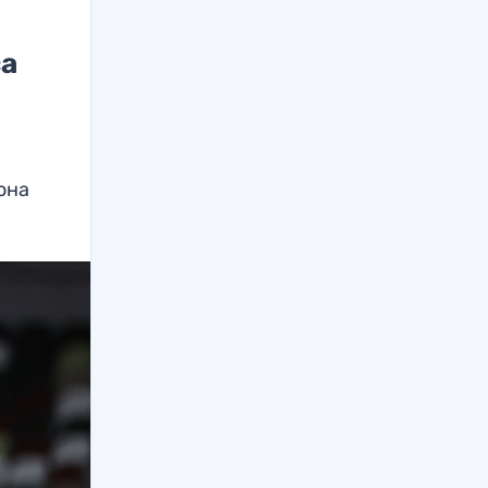
са
она