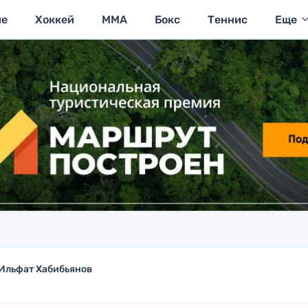
ие
Хоккей
MMA
Бокс
Теннис
Еще
Ильфат Хабибьянов