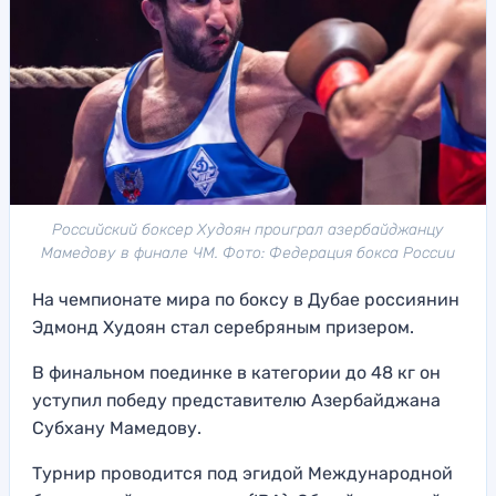
Российский боксер Худоян проиграл азербайджанцу
Мамедову в финале ЧМ. Фото: Федерация бокса России
На чемпионате мира по боксу в Дубае россиянин
Эдмонд Худоян стал серебряным призером.
В финальном поединке в категории до 48 кг он
уступил победу представителю Азербайджана
Субхану Мамедову.
Турнир проводится под эгидой Международной