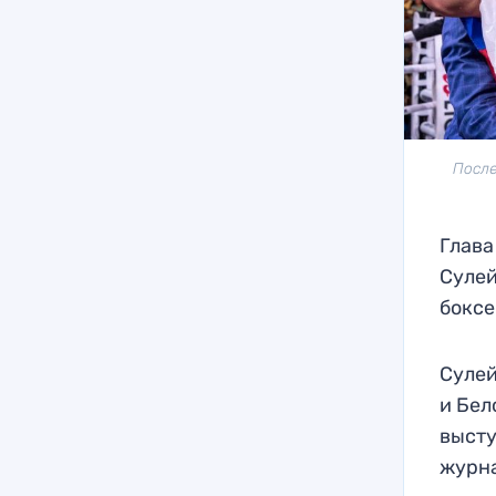
После
Глава
Сулей
боксе
Сулей
и Бел
высту
журна