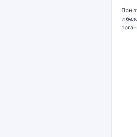
При э
и бел
орган