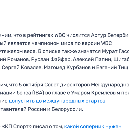
ним, что в рейтингах WBC числится Артур Бетерби
ый является чемпионом мира по версии WBC
утяжелом весе. В списке также значатся Мурат Гас
ий Романов, Руслан Файфер, Алексей Папин, Шига
 Сергей Ковалев, Магомед Курбанов и Евгений Тищ
им, что 5 октября Совет директоров Международн
иации бокса (IBA) во главе с Умаром Кремлевым пр
ние
допустить до международных стартов
тавителей России и Белоруссии.
 «КП Спорт» писал о том,
какой соперник нужен