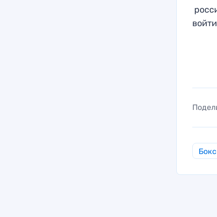
росси
войти
Подел
Бокс