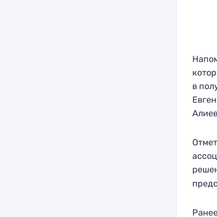
Напом
котор
в пол
Евген
Алиев
Отмет
ассоц
реше
предс
Ранее