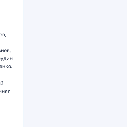
ев,
сиев,
будин
енко.
ой
инял