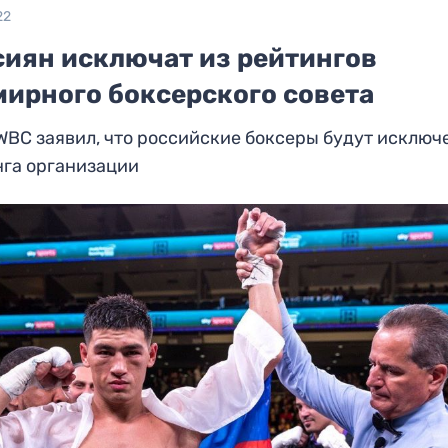
22
сиян исключат из рейтингов
мирного боксерского совета
WBC заявил, что российские боксеры будут исключ
нга организации