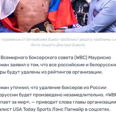
 поражения от Бетербиева Бивол продолжит решать проблемы с 
Фото: соцсети Дмитрия Бивола
 Всемирного боксерского совета (WBC) Маурисио
ман заявил о том, что все российские и белорусск
ры будут удалены из рейтингов организации.
ман уточнил, что удаление боксеров из России
оруссии будет произведено незамедлительно. «WB
пает за мир», — приводит слова главы организаци
лист USA Today Sports Лэнс Пагмайр в соцсетях.