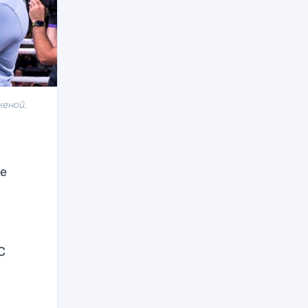
женой.
ие
C
и