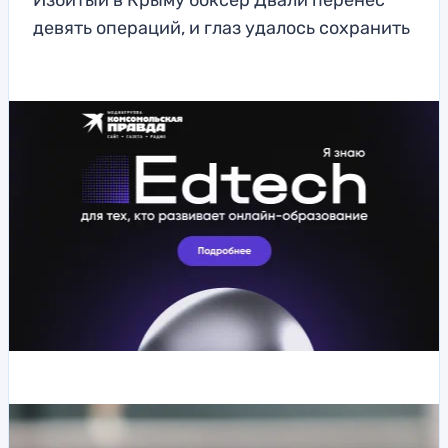
Избитый в Крыму боксер Двали перенес
девять операций, и глаз удалось сохранить