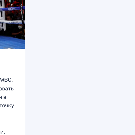
 WBC.
овать
и в
точку
и.