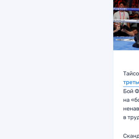
Тайсо
треть
Бой Ф
на «б
ненав
в тру
Сканд