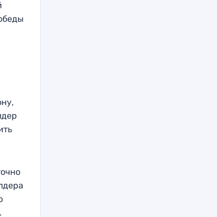
й
победы
ону,
лдер
ить
точно
йлдера
о
.