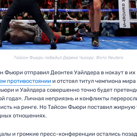
Тайсон Фьюри победил Дерека Чисору. Фото Reuters
н Фьюри отправил Деонтея Уайлдера в нокаут в их
ем противостоянии
и отстоял титул чемпиона мира
ьюри и Уайлдера совершенно точно будет претенд
ой года». Личная неприязнь и конфликты переросл
исть на ринге. Но Тайсон Фьюри поставил жирную 
дных отношениях.
алы и громкие пресс-конференции остались позад