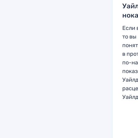
Уайл
нока
Если 
то вы
понят
в про
по-на
показ
Уайлд
расце
Уайлд