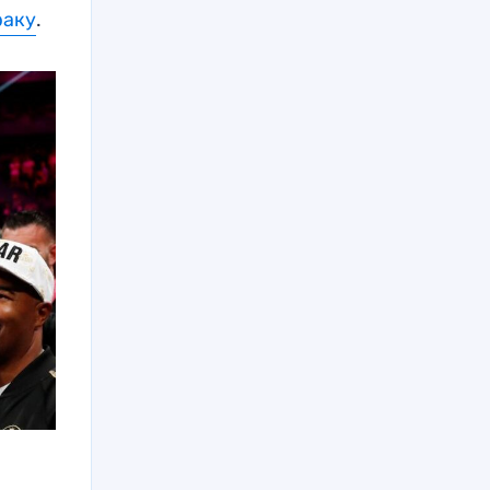
раку
.