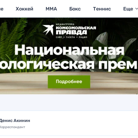
ие
Хоккей
MMA
Бокс
Теннис
Еще
Денис Акинин
Корреспондент