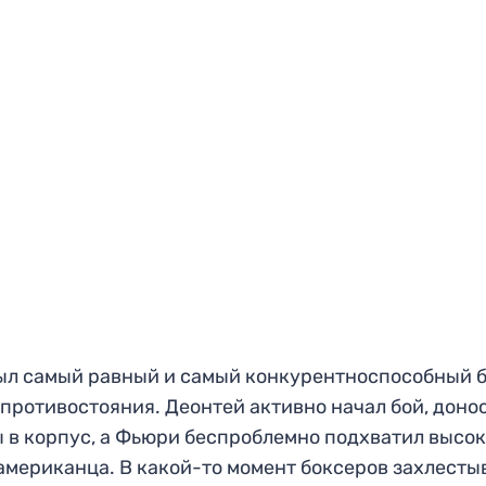
ыл самый равный и самый конкурентноспособный б
 противостояния. Деонтей активно начал бой, доно
 в корпус, а Фьюри беспроблемно подхватил высо
американца. В какой-то момент боксеров захлесты