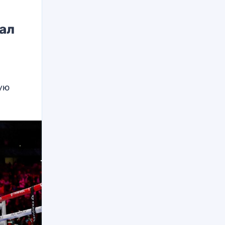
ал
ую