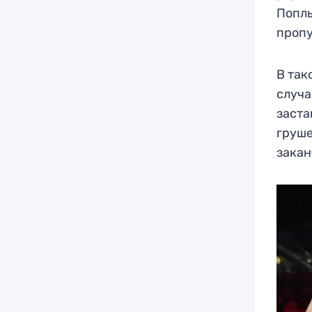
Поплы
пропу
В так
случа
заста
груше
закан