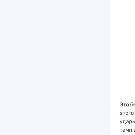
Это б
этого
удары
темп 