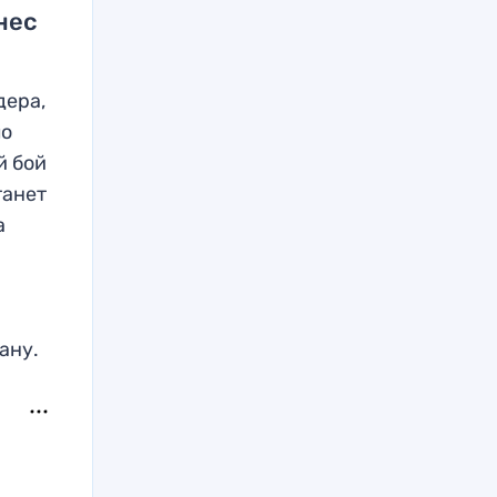
нес
дера,
ло
й бой
танет
а
ану.