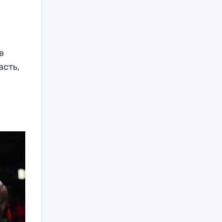
в
асть,