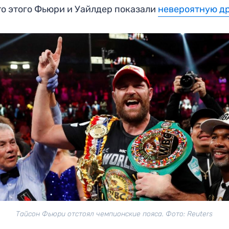
о этого Фьюри и Уайлдер показали
невероятную д
Тайсон Фьюри отстоял чемпионские пояса. Фото: Reuters