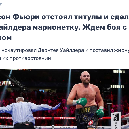
21
сон Фьюри отстоял титулы и сдел
Уайлдера марионетку. Ждем боя с
ком
 нокаутировал Деонтея Уайлдера и поставил жирн
в их противостоянии