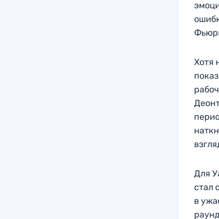
эмоци
ошибк
Фьюр
Хотя 
показ
рабоч
Деонт
перио
наткн
взгля
Для У
стал 
в ужа
раунд