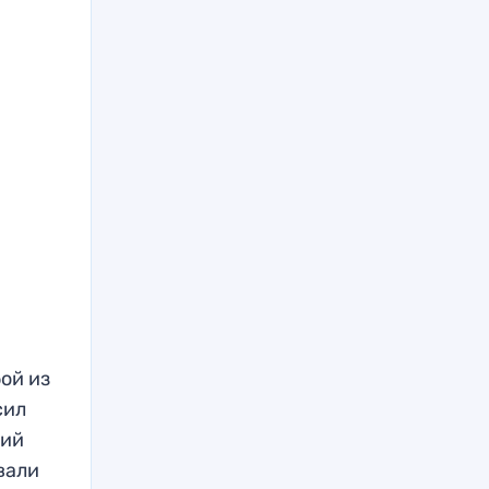
ой из
сил
кий
вали