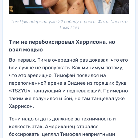
Тим Цзю одержал уже 22 победу в ринге. Фото: Соцсети
Тима Цзю
Тим не перебоксировал Харрисона, но
взял мощью
Во-первых, Тим в очередной раз доказал, что его
бои лучше не пропускать. Как минимум потому,
что это зрелищно. Тимофей появился на
переполненной арене в Сиднее из горящих букв
«TSZYU», танцующий и подпевающий. Примерно
таким же получился и бой, но там танцевал уже
Харрисон.
Тони надо отдать должное за техничность и
колкость атак. Американец старался
боксировать, цеплял Тимофея неприятными