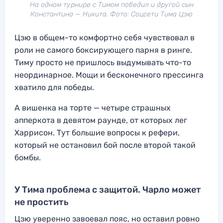
На одном турнире с Тимом победил и другой сын
Константина — Никита. Фото: Соцсети Тима Цзю
Цзю в общем-то комфортно себя чувствовал в
роли не самого боксирующего парня в ринге.
Тиму просто не пришлось выдумывать что-то
неординарное. Мощи и бесконечного прессинга
хватило для победы.
А вишенка на торте — четыре страшных
апперкота в девятом раунде, от которых лег
Харрисон. Тут большие вопросы к рефери,
который не остановил бой после второй такой
бомбы.
У Тима проблема с защитой. Чарло может
не простить
Цзю уверенно завоевал пояс, но оставил ровно