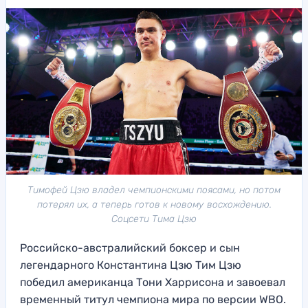
Тимофей Цзю владел чемпионскими поясами, но потом
потерял их, а теперь готов к новому восхождению.
Соцсети Тима Цзю
Российско-австралийский боксер и сын
легендарного Константина Цзю Тим Цзю
победил американца Тони Харрисона и завоевал
временный титул чемпиона мира по версии WBO.