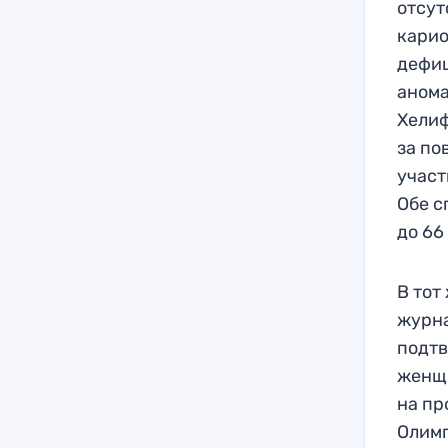
отсут
карио
дефиц
анома
Хелиф
за по
участ
Обе с
до 66
В тот
журна
подтв
женщи
на пр
Олимп