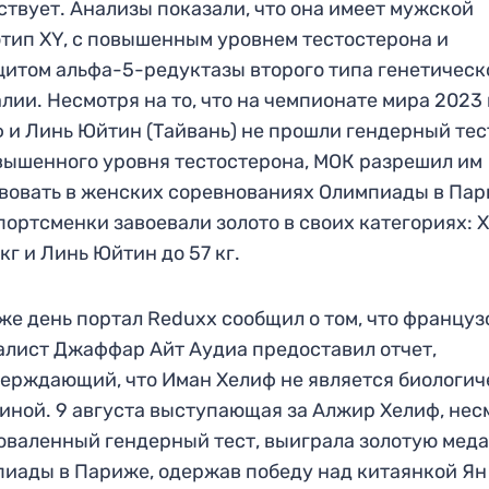
ствует. Анализы показали, что она имеет мужской
тип XY, с повышенным уровнем тестостерона и
итом альфа-5-редуктазы второго типа генетическ
лии. Несмотря на то, что на чемпионате мира 2023
 и Линь Юйтин (Тайвань) не прошли гендерный тес
вышенного уровня тестостерона, МОК разрешил им
вовать в женских соревнованиях Олимпиады в Пар
портсменки завоевали золото в своих категориях: 
 кг и Линь Юйтин до 57 кг.
 же день портал Reduxx сообщил о том, что францу
лист Джаффар Айт Аудиа предоставил отчет,
ерждающий, что Иман Хелиф не является биологич
ной. 9 августа выступающая за Алжир Хелиф, нес
оваленный гендерный тест, выиграла золотую мед
иады в Париже, одержав победу над китаянкой Я