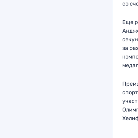
со сч
Еще р
Андже
секун
за ра
компе
медал
Премь
спорт
участ
Олимп
Хелиф