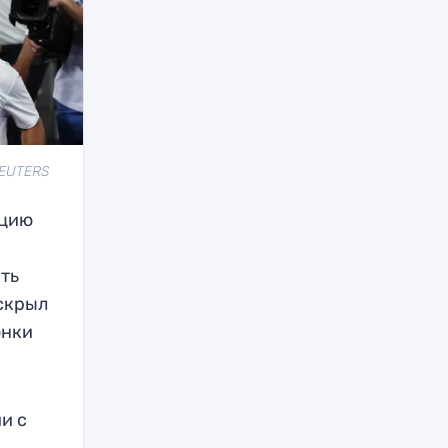
REUTERS
ацию
ть
аскрыл
онки
ии с