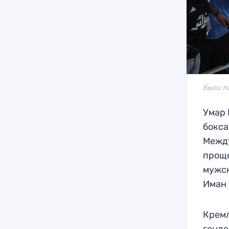
Были л
Умар
бокса
Между
проще
мужс
Иман 
Кремл