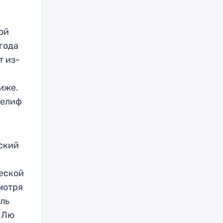
ой
 года
т из-
иже.
Хелиф
зский
еской
мотря
аль
н Лю