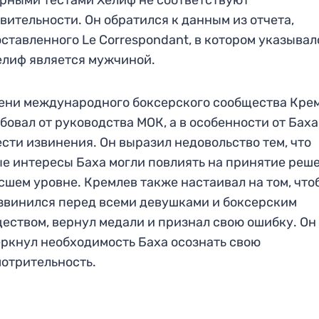
рными тестами Хелиф не соответствуют
вительности. Он обратился к данным из отчета,
ставленного Le Correspondant, в котором указывал
елиф является мужчиной.
ени международного боксерского сообщества Кре
бовал от руководства МОК, а в особенности от Баха
сти извинения. Он выразил недовольство тем, что
е интересы Баха могли повлиять на принятие реш
сшем уровне. Кремлев также настаивал на том, что
звинился перед всеми девушками и боксерским
еством, вернул медали и признал свою ошибку. Он
ркнул необходимость Баха осознать свою
отрительность.