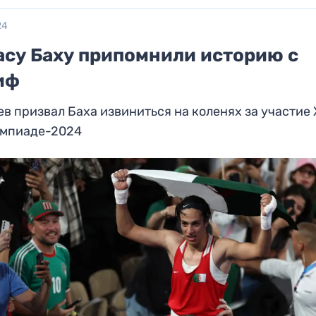
24
асу Баху припомнили историю с
иф
в призвал Баха извиниться на коленях за участие
импиаде-2024