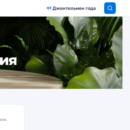
Джентельмен года
боле,