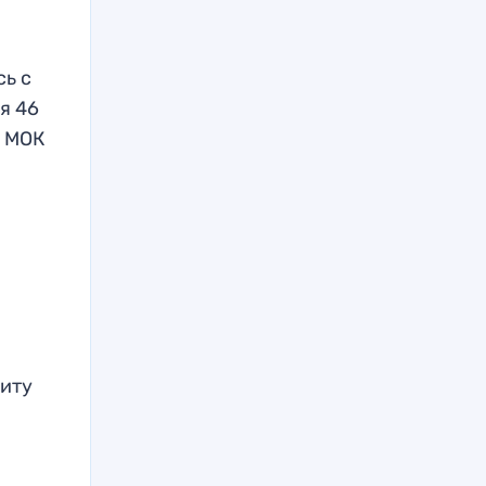
сь с
я 46
я МОК
щиту