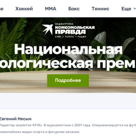
ие
Хоккей
MMA
Бокс
Теннис
Еще
Евгений Несын
Редактор-аналитик KP.RU. В журналистике с 2001 года. Специализируется на фут
олимпийских видах спорта и фигурном катании.