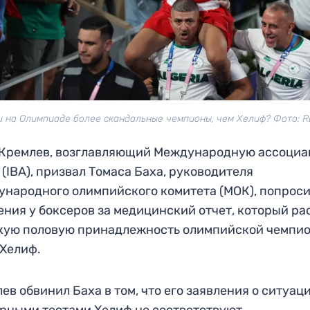
и на Олимпиаде более скандальные чемпионы, чем Хелиф? Фото: 
 Кремлев, возглавляющий Международную ассоци
 (IBA), призвал Томаса Баха, руководителя
народного олимпийского комитета (МОК), попроси
ния у боксеров за медицинский отчет, который р
кую половую принадлежность олимпийской чемпи
Хелиф.
ев обвинил Баха в том, что его заявления о ситуац