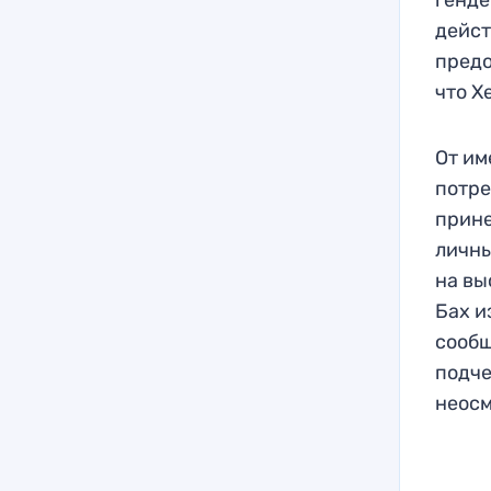
генде
дейст
предо
что Х
От им
потре
прине
личны
на вы
Бах и
сообщ
подче
неосм