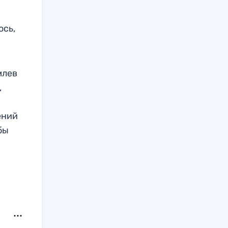
ось,
млев
,
ений
бы