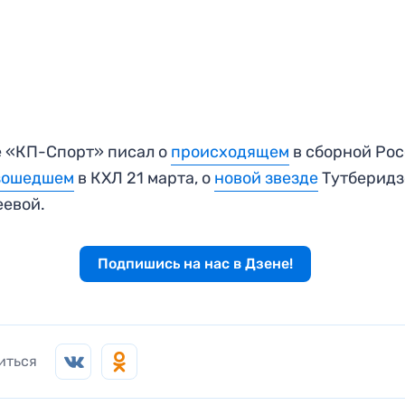
 «КП-Спорт» писал о
происходящем
в сборной Рос
зошедшем
в КХЛ 21 марта, о
новой звезде
Тутберидз
евой.
Подпишись на нас в Дзене!
иться