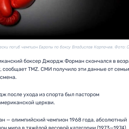
ески погиб чемпион Европы по боксу Владислав Карпачев. Фото: 
канский боксер Джордж Форман скончался в возр
т, сообщает TMZ. СМИ получило эти данные от семь
смена.
ж после ухода из спорта был пастором
мериканской церкви.
н — олимпийский чемпион 1968 года, абсолютный
он мира в тяжёлой весовой категории (1973—1974),