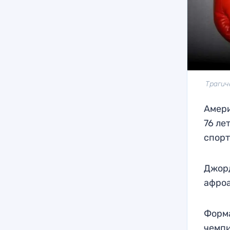
Трагич
Амери
76 ле
спорт
Джорд
афроа
Форма
чемпи