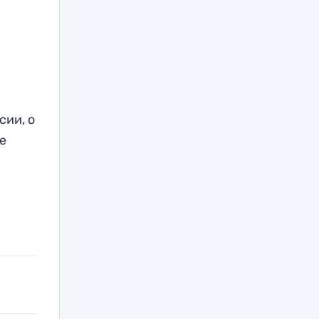
сии, о
е