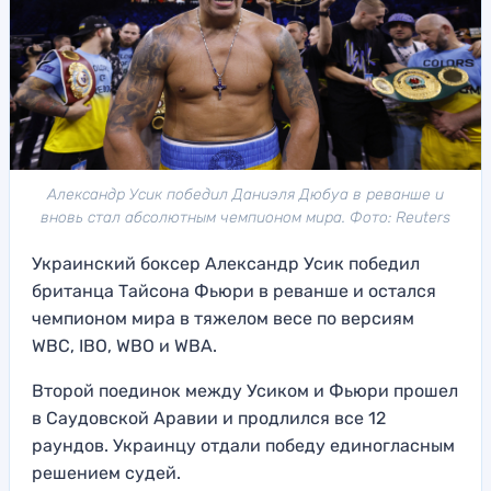
Александр Усик победил Даниэля Дюбуа в реванше и
вновь стал абсолютным чемпионом мира. Фото: Reuters
Украинский боксер Александр Усик победил
британца Тайсона Фьюри в реванше и остался
чемпионом мира в тяжелом весе по версиям
WBC, IBO, WBO и WBA.
Второй поединок между Усиком и Фьюри прошел
в Саудовской Аравии и продлился все 12
раундов. Украинцу отдали победу единогласным
решением судей.