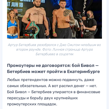
Артур Бетербиев разобрался с Джо Смитом-младшим во
втором раунде. Фото: Личная страница Артура
Бетербиева в соцсетях
Промоутеры не договорятся: бой Бивол —
Бетербиев может пройти в Екатеринбурге
Любых претендентов можно подвинуть, даже
самых обязательных. А вот распил денег — нет.
Бой Бивол — Бетербиев упирается в финансовые
пересуды и борьбу двух крупнейших
промоутерских площадок.