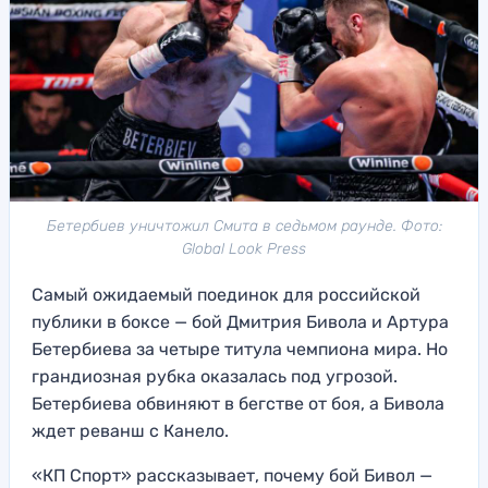
Бетербиев уничтожил Смита в седьмом раунде. Фото:
Global Look Press
Самый ожидаемый поединок для российской
публики в боксе — бой Дмитрия Бивола и Артура
Бетербиева за четыре титула чемпиона мира. Но
грандиозная рубка оказалась под угрозой.
Бетербиева обвиняют в бегстве от боя, а Бивола
ждет реванш с Канело.
«КП Спорт» рассказывает, почему бой Бивол —