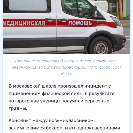
Школьник, посещающий секцию бокса, сломал носы
девочкам из-за бытовой провокации. Фото: Global Look
Press
В московской школе произошел инцидент с
применением физической силы, в результате
которого две ученицы получили серьезные
травмы.
Конфликт между восьмиклассником,
занимающимся боксом, и его одноклассницами