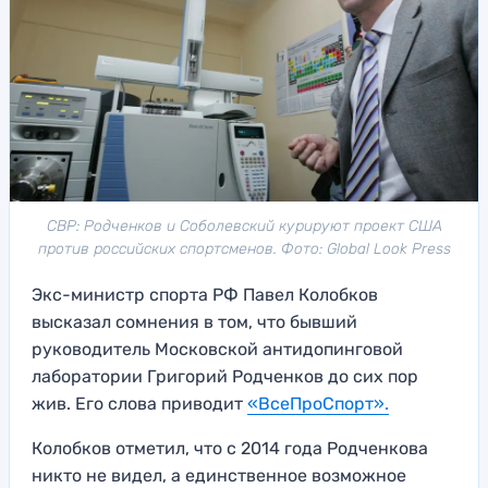
СВР: Родченков и Соболевский курируют проект США
против российских спортсменов. Фото: Global Look Press
Экс-министр спорта РФ Павел Колобков
высказал сомнения в том, что бывший
руководитель Московской антидопинговой
лаборатории Григорий Родченков до сих пор
жив. Его слова приводит
«ВсеПроСпорт».
Колобков отметил, что с 2014 года Родченкова
никто не видел, а единственное возможное