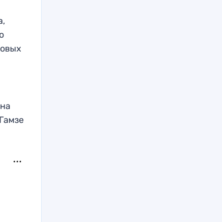
а,
о
говых
 на
Гамзе