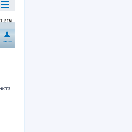
5
икта