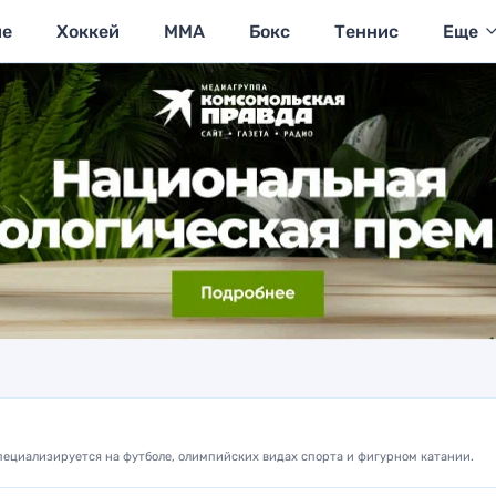
ие
Хоккей
MMA
Бокс
Теннис
Еще
Специализируется на футболе, олимпийских видах спорта и фигурном катании.